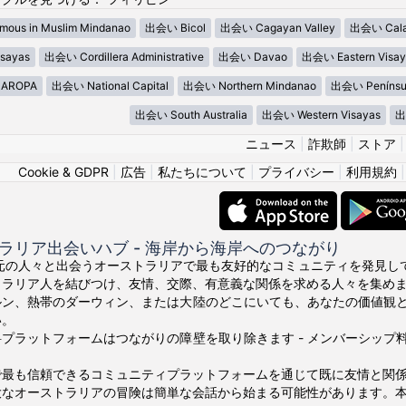
ous in Muslim Mindanao
出会い Bicol
出会い Cagayan Valley
出会い Cala
sayas
出会い Cordillera Administrative
出会い Davao
出会い Eastern Visay
AROPA
出会い National Capital
出会い Northern Mindanao
出会い Penínsu
出会い South Australia
出会い Western Visayas
出
ニュース
|
詐欺師
|
ストア
Cookie & GDPR
|
広告
|
私たちについて
|
プライバシー
|
利用規約
ラリア出会いハブ - 海岸から海岸へのつながり
の地元の人々と出会うオーストラリアで最も友好的なコミュニティを発見してくださ
トラリア人を結びつけ、友情、交際、有意義な関係を求める人々を集め
ルン、熱帯のダーウィン、または大陸のどこにいても、あなたの価値観
い。
プラットフォームはつながりの障壁を取り除きます - メンバーシッ
で最も信頼できるコミュニティプラットフォームを通じて既に友情と関
大なオーストラリアの冒険は簡単な会話から始まる可能性があります。