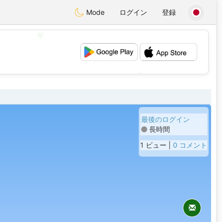
Mode
ログイン
登録
💖
💕
最後のログイン
長時間
1 ビュー |
0 コメント