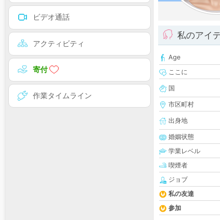
ビデオ通話
私のアイ
アクティビティ
Age
寄付
ここに
国
作業タイムライン
市区町村
出身地
婚姻状態
学業レベル
喫煙者
ジョブ
私の友達
参加