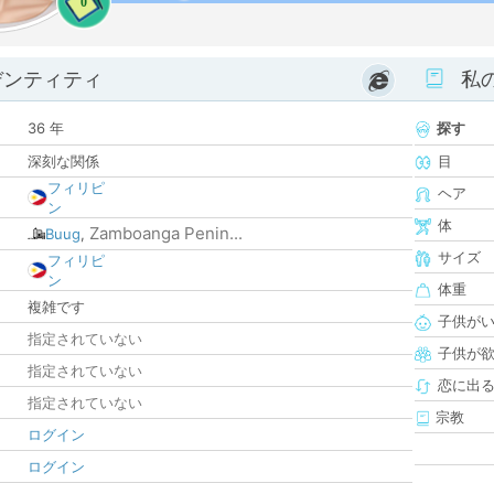
0
デンティティ
私
36 年
探す
深刻な関係
目
フィリピ
ヘア
ン
体
Zamboanga Penin...
Buug
,
サイズ
フィリピ
ン
体重
複雑です
子供が
指定されていない
子供が
指定されていない
恋に出
指定されていない
宗教
ログイン
ログイン