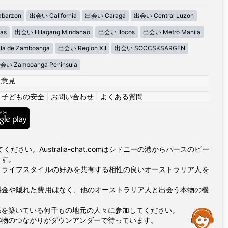
barzon
出会い California
出会い Caraga
出会い Central Luzon
as
出会い Hilagang Mindanao
出会い Ilocos
出会い Metro Manila
la de Zamboanga
出会い Region XII
出会い SOCCSKSARGEN
会い Zamboanga Peninsula
|
意見
|
子どもの安全
|
お問い合わせ
|
よくある質問
い。Australia-chat.comはシドニーの港からパースのビー
ます。
とライフスタイルの好みを共有する相性の良いオーストラリア人を
プ料金や隠れた費用はなく、他のオーストラリア人と出会う本物の機
係を築いている何千もの地元の人々に参加してください。
Assistance
本物のつながりがダウンアンダーで待っています。