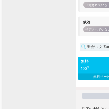
指定されていな
飲酒
指定されていな
出会い 女 Zamb
無料
%
100
無料サー
以下の地域でシン