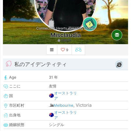
2
Connecting Hearts, Creating Stories
Misclaudia
長時間
9
私のアイデンティティ
Age
31 年
ここに
友情
オーストラリ
国
ア
Victoria
市区町村
Melbourne
,
オーストラリ
出身地
ア
婚姻状態
シングル