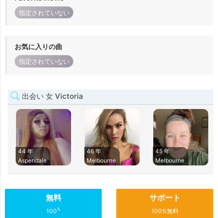
指定されていない
お気に入りの曲
指定されていない
出会い 女 Victoria
44 年
46 年
45 年
Aspendale
Melbourne
Melbourne
無料
サポート
%
100
100%無料