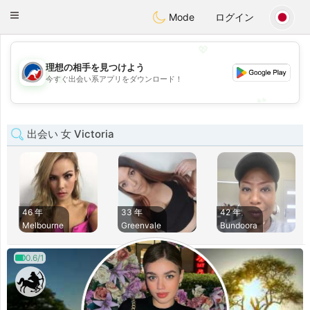
Australia
Chat
Toggle
Mode
ログイン
navigation
💖
理想の相手を見つけよう
💖
今すぐ出会い系アプリをダウンロード！
💕
💕
出会い 女 Victoria
46 年
33 年
42 年
Melbourne
Greenvale
Bundoora
0.6/1