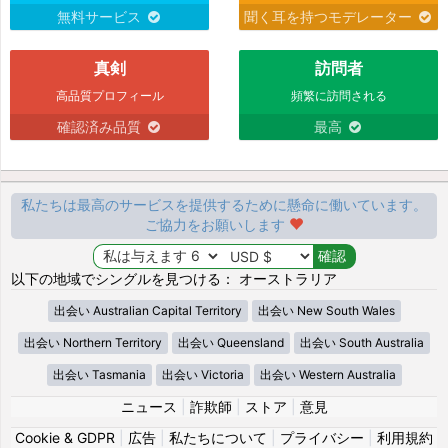
無料サービス
聞く耳を持つモデレーター
真剣
訪問者
高品質プロフィール
頻繁に訪問される
確認済み品質
最高
私たちは最高のサービスを提供するために懸命に働いています。
ご協力をお願いします
以下の地域でシングルを見つける： オーストラリア
出会い Australian Capital Territory
出会い New South Wales
出会い Northern Territory
出会い Queensland
出会い South Australia
出会い Tasmania
出会い Victoria
出会い Western Australia
ニュース
|
詐欺師
|
ストア
|
意見
Cookie & GDPR
|
広告
|
私たちについて
|
プライバシー
|
利用規約