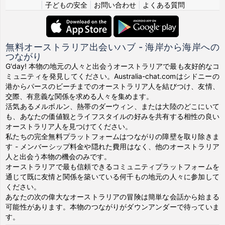
|
子どもの安全
|
お問い合わせ
|
よくある質問
無料オーストラリア出会いハブ - 海岸から海岸への
つながり
G'day! 本物の地元の人々と出会うオーストラリアで最も友好的なコ
ミュニティを発見してください。Australia-chat.comはシドニーの
港からパースのビーチまでのオーストラリア人を結びつけ、友情、
交際、有意義な関係を求める人々を集めます。
活気あるメルボルン、熱帯のダーウィン、または大陸のどこにいて
も、あなたの価値観とライフスタイルの好みを共有する相性の良い
オーストラリア人を見つけてください。
私たちの完全無料プラットフォームはつながりの障壁を取り除きま
す - メンバーシップ料金や隠れた費用はなく、他のオーストラリア
人と出会う本物の機会のみです。
オーストラリアで最も信頼できるコミュニティプラットフォームを
通じて既に友情と関係を築いている何千もの地元の人々に参加して
ください。
あなたの次の偉大なオーストラリアの冒険は簡単な会話から始まる
可能性があります。本物のつながりがダウンアンダーで待っていま
す。