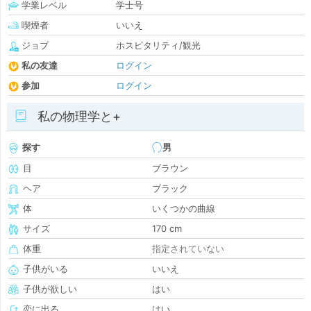
学業レベル
学士号
喫煙者
いいえ
ジョブ
ホスピタリティ/観光
私の友達
ログイン
参加
ログイン
私の物理学と+
探す
男
目
ブラウン
ヘア
ブラック
体
いくつかの曲線
サイズ
170 cm
体重
指定されていない
子供がいる
いいえ
子供が欲しい
はい
恋に出る
はい