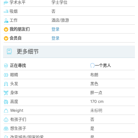
学术水平
学士学位
吸烟
否
工作
酒店/旅游
我的朋友们
登录
会员自
登录
更多细节
正在尋找
一个男人
眼睛
布朗
头发
黑色
身体
胖一点
高度
170 cm
Weight
未标明
有孩子们
否
想生孩子
是
改变城市/国家的爱
是