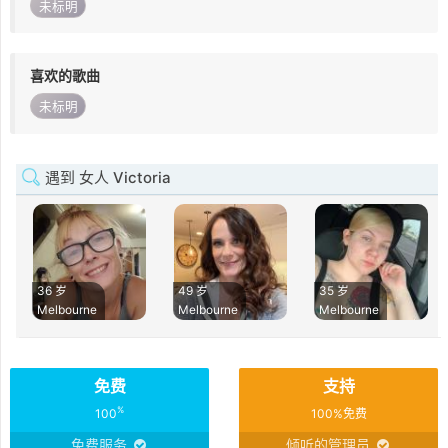
未标明
喜欢的歌曲
未标明
遇到 女人 Victoria
36 岁
49 岁
35 岁
Melbourne
Melbourne
Melbourne
免费
支持
%
100
100%免费
免费服务
倾听的管理员