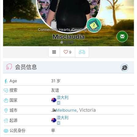
2
Connecting Hearts, Creating Stories
Misclaudia
長時間
9
会员信息
Age
31 岁
搜索
友谊
澳大利
国家
亞
Victoria
城市
Melbourne
,
澳大利
起源
亞
公民身份
单