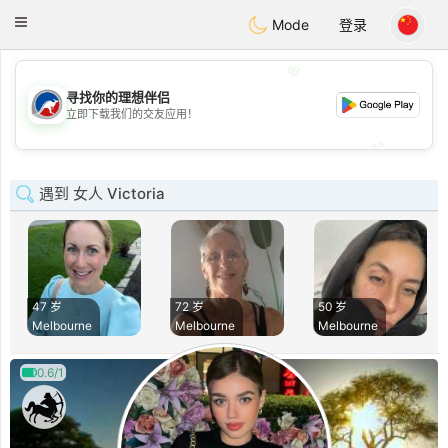
Australia
Chat
Toggle
Mode
登录
navigation
💖
寻找你的理想伴侣
💖
立即下载我们的交友应用！
💕
💕
遇到 女人 Victoria
47 岁
72 岁
50 岁
Melbourne
Melbourne
Melbourne
0.6/1