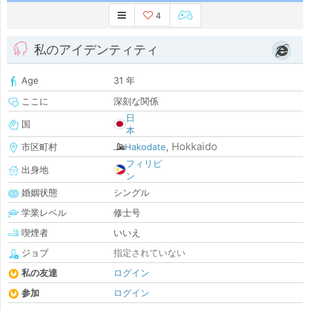
4
私のアイデンティティ
Age
31 年
ここに
深刻な関係
日
国
本
Hokkaido
市区町村
Hakodate
,
フィリピ
出身地
ン
婚姻状態
シングル
学業レベル
修士号
喫煙者
いいえ
ジョブ
指定されていない
私の友達
ログイン
参加
ログイン