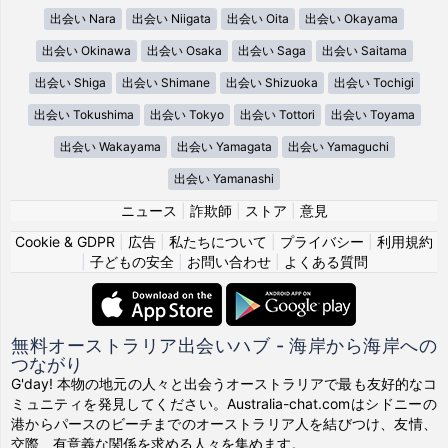
出会い Nara
出会い Niigata
出会い Oita
出会い Okayama
出会い Okinawa
出会い Osaka
出会い Saga
出会い Saitama
出会い Shiga
出会い Shimane
出会い Shizuoka
出会い Tochigi
出会い Tokushima
出会い Tokyo
出会い Tottori
出会い Toyama
出会い Wakayama
出会い Yamagata
出会い Yamaguchi
出会い Yamanashi
ニュース
|
詐欺師
|
ストア
|
意見
Cookie & GDPR
|
広告
|
私たちについて
|
プライバシー
|
利用規約
|
子どもの安全
|
お問い合わせ
|
よくある質問
無料オーストラリア出会いハブ - 海岸から海岸への
つながり
G'day! 本物の地元の人々と出会うオーストラリアで最も友好的なコ
ミュニティを発見してください。Australia-chat.comはシドニーの
港からパースのビーチまでのオーストラリア人を結びつけ、友情、
交際、有意義な関係を求める人々を集めます。