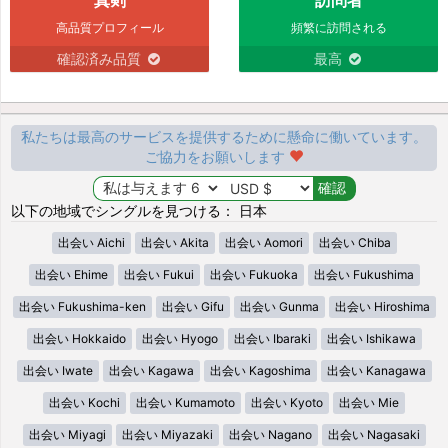
高品質プロフィール
頻繁に訪問される
確認済み品質
最高
私たちは最高のサービスを提供するために懸命に働いています。
ご協力をお願いします
以下の地域でシングルを見つける： 日本
出会い Aichi
出会い Akita
出会い Aomori
出会い Chiba
出会い Ehime
出会い Fukui
出会い Fukuoka
出会い Fukushima
出会い Fukushima-ken
出会い Gifu
出会い Gunma
出会い Hiroshima
出会い Hokkaido
出会い Hyogo
出会い Ibaraki
出会い Ishikawa
出会い Iwate
出会い Kagawa
出会い Kagoshima
出会い Kanagawa
出会い Kochi
出会い Kumamoto
出会い Kyoto
出会い Mie
出会い Miyagi
出会い Miyazaki
出会い Nagano
出会い Nagasaki