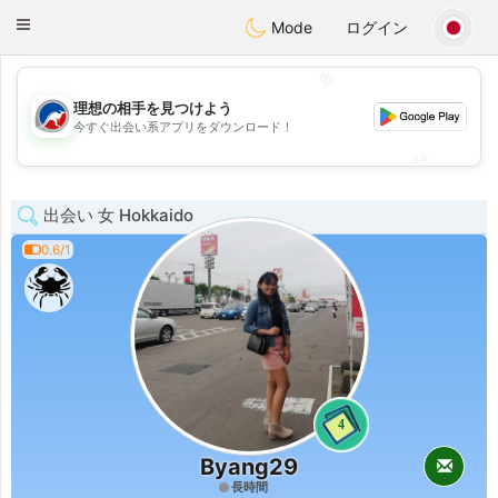
Australia
Chat
Toggle
Mode
ログイン
navigation
💖
理想の相手を見つけよう
💖
今すぐ出会い系アプリをダウンロード！
💕
💕
出会い 女 Hokkaido
0.6/1
4
Byang29
長時間