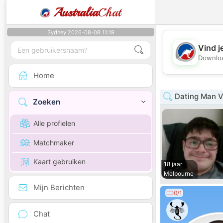
Australia
Chat
Sydney 2026-08-08 11:19
Vind j
Downloa
Home
Dating Man V
Zoeken
Alle profielen
Matchmaker
Kaart gebruiken
18 jaar
Melbourne
Mijn Berichten
0/1
Chat