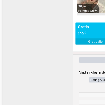
38 jaar
Ferntree Gully
Gratis
%
100
Gratis die
Vind singles in d
Dating Aust