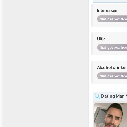
Interesses
Niet gespecific
Uitje
Niet gespecific
Alcohol drinke
Niet gespecific
Dating Man V