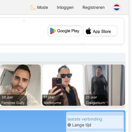
Mode
Inloggen
Registreren
💖
💕
38 jaar
51 jaar
25 jaar
Ferntree Gully
Melbourne
Craigieburn
laatste verbinding
Lange tijd