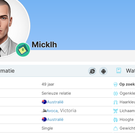
Micklh
0
rmatie
Wat
49 jaar
Op zoek
Serieuze relatie
Ogenkle
Australië
Haarkle
Victoria
Avoca
,
Lichaam
Australië
Hoogte
Single
Gewich