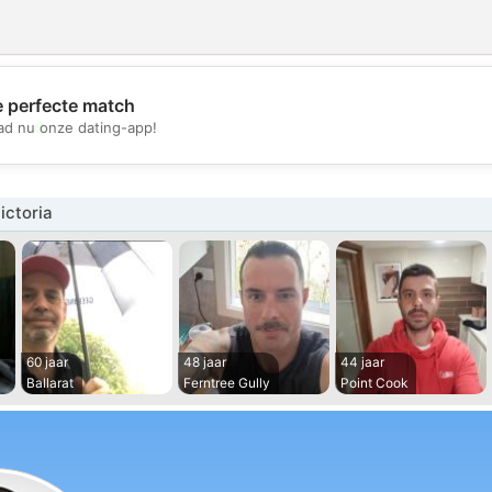
e perfecte match
💖
d nu onze dating-app!
💕
ictoria
60 jaar
48 jaar
44 jaar
Ballarat
Ferntree Gully
Point Cook