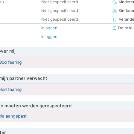
au
Niet gespecificeerd
Kinderen
Niet gespecificeerd
Kindere
Niet gespecificeerd
Verander
Inloggen
De religi
Inloggen
over mij
God fearing
mijn partner verwacht
God fearing
 die moeten worden gerespecteerd
eria aangepast
ter