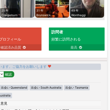
25 年
31 年
49 年
Craigieburn
Brunswick
Wonthaggi
訪問者
プロフィール
頻繁に訪問される
確認済み品質
最高
います。ご協力をお願いします
出会い Queensland
出会い South Australia
出会い Tasmania
stralia
|
意見