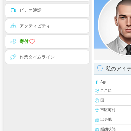
ビデオ通話
アクティビティ
寄付
作業タイムライン
私のアイ
Age
ここに
国
市区町村
出身地
婚姻状態