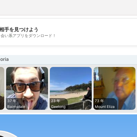
相手を見つけよう
💖
出会い系アプリをダウンロード！
💕
oria
37 年
23 年
73 年
Bairnsdale
Geelong
Mount Eliza