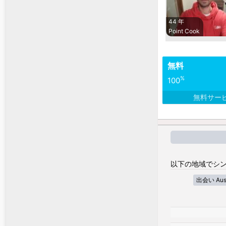
44 年
Point Cook
無料
%
100
無料サー
以下の地域でシン
出会い Austra