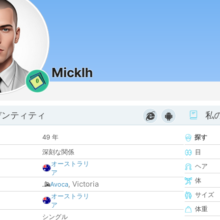
Micklh
0
デンティティ
私
49 年
探す
深刻な関係
目
オーストラリ
ヘア
ア
体
Victoria
Avoca
,
サイズ
オーストラリ
ア
体重
シングル