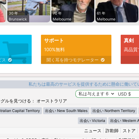
30 年
70 年
61 年
Brunswick
Melbourne
Melbourne
サポート
真剣
100%無料
高品質
ビス
聞く耳を持つモデレーター
私たちは最高のサービスを提供するために懸命に働いて
グルを見つける： オーストラリア
lian Capital Territory
出会い New South Wales
出会い Northern Territory
出会い Victoria
出会い Western Au
ニュース
|
詐欺師
|
ストア