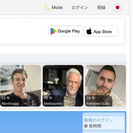
Mode
ログイン
登録
💖
💕
52 年
70 年
38 年
Wonthaggi
Melbourne
Ferntree Gully
最後のログイン
長時間