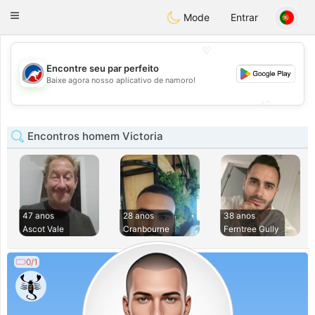
Australia
Chat
Toggle
Mode
Entrar
navigation
💖
Encontre seu par perfeito
💖
Baixe agora nosso aplicativo de namoro!
💕
💕
Encontros homem Victoria
47 anos
28 anos
38 anos
Ascot Vale
Cranbourne
Ferntree Gully
0/1