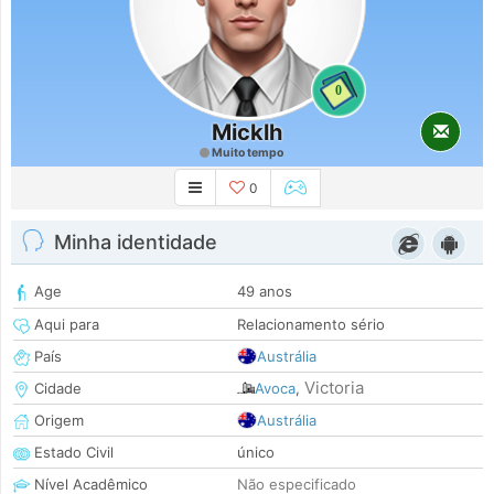
0
Micklh
Muito tempo
0
Minha identidade
Age
49 anos
Aqui para
Relacionamento sério
País
Austrália
Victoria
Cidade
Avoca
,
Origem
Austrália
Estado Civil
único
Nível Acadêmico
Não especificado