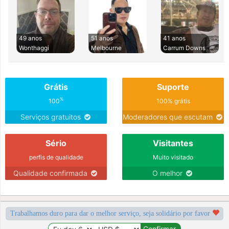
49 anos
51 anos
41 anos
Wonthaggi
Melbourne
Carrum Downs
Grátis
Suporte
%
100
100% grátis
Serviços gratuitos
Moderadores que escutam
Sério
Visitantes
perfis de qualidade
Muito visitado
Qualidade confirmada
O melhor
Trabalhamos duro para dar o melhor serviço, seja solidário por favor