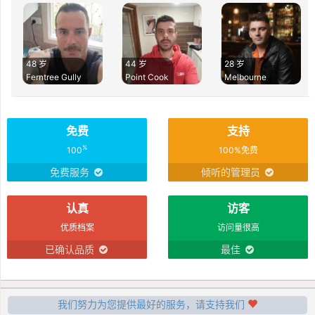
48 岁
44 岁
28 岁
Ferntree Gully
Point Cook
Melbourne
免费
支持
%
100
100%免费
免费服务
倾听的管理员
认真
访客
优质档案
访问量很高
已确认品质
最佳
我们努力为您提供最好的服务，请支持我们