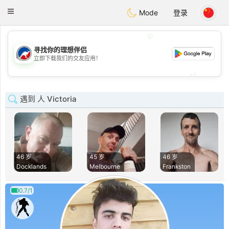
Australia
Chat
Toggle
Mode
登录
navigation
💖
寻找你的理想伴侣
💖
立即下载我们的交友应用！
💕
💕
遇到 人 Victoria
46 岁
45 岁
46 岁
Docklands
Melbourne
Frankston
0.7/1