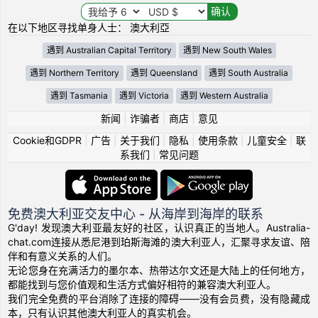
在以下地区寻找单身人士： 澳大利亞
遇到 Australian Capital Territory
遇到 New South Wales
遇到 Northern Territory
遇到 Queensland
遇到 South Australia
遇到 Tasmania
遇到 Victoria
遇到 Western Australia
新闻
|
诈骗者
|
商店
|
意见
Cookie和GDPR
|
广告
|
关于我们
|
隐私
|
使用条款
|
儿童安全
|
联
系我们
|
常见问题
免费澳大利亚交友中心 - 从海岸到海岸的联系
G'day! 发现澳大利亚最友好的社区，认识真正的当地人。Australia-
chat.com连接从悉尼港到珀斯海滩的澳大利亚人，汇聚寻求友谊、陪
伴和有意义关系的人们。
无论您身在充满活力的墨尔本、热带达尔文还是大陆上的任何地方，
都能找到与您价值观和生活方式偏好相符的兼容澳大利亚人。
我们完全免费的平台消除了连接的障碍——没有会员费，没有隐藏成
本，只有认识其他澳大利亚人的真实机会。