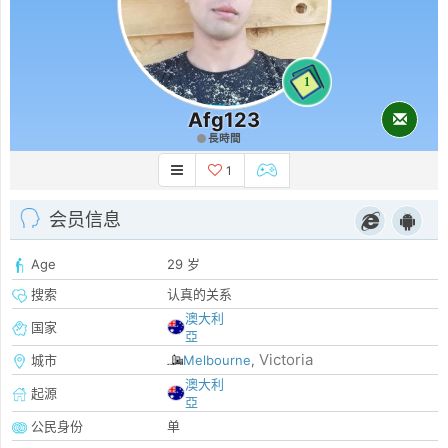
1
Afg123
長時間
1
会员信息
Age
29 岁
搜索
认真的关系
澳大利
国家
亞
Victoria
城市
Melbourne
,
澳大利
起源
亞
公民身份
单