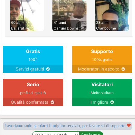
60 anni
41 anni
28 anni
Ballarat
Carrum Downs
Cranbourne
Gratis
Supporto
%
100
100% gratis
Servizi gratuiti
Moderatori in ascolto
Serio
Visitatori
profili di qualità
Molto visitato
Qualità confermata
Il migliore
Lavoriamo sodo per darti il miglior servizio, per favore sii di supporto