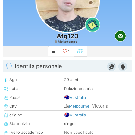
1
Afg123
Molto tempo
1
Identità personale
Age
29 anni
qui a
Relazione seria
Paese
Australia
Victoria
City
Melbourne
,
origine
Australia
Stato civile
singolo
livello accademico
Non specificato