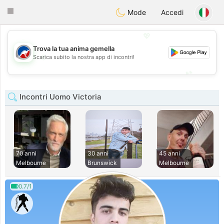
Australia
Chat
Toggle
Mode
Accedi
navigation
💖
Trova la tua anima gemella
💖
Scarica subito la nostra app di incontri!
💕
💕
Incontri Uomo Victoria
70 anni
30 anni
45 anni
Melbourne
Brunswick
Melbourne
0.7/1