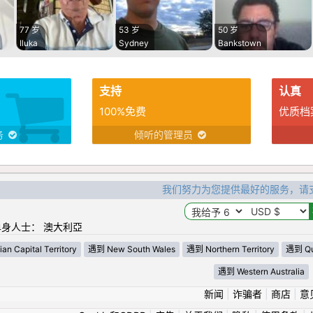
77 岁
53 岁
50 岁
Iluka
Sydney
Bankstown
支持
认真
100%免费
优质档
务
倾听的管理员
我们努力为您提供最好的服务，请
身人士： 澳大利亞
an Capital Territory
遇到 New South Wales
遇到 Northern Territory
遇到 Qu
遇到 Western Australia
新闻
|
诈骗者
|
商店
|
意