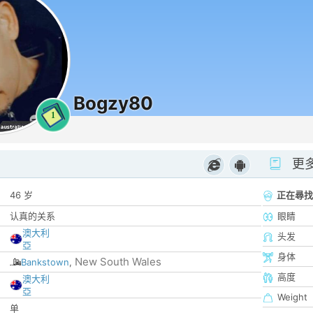
Bogzy80
1
更
46 岁
正在尋找
认真的关系
眼睛
澳大利
头发
亞
身体
New South Wales
Bankstown
,
高度
澳大利
亞
Weight
单