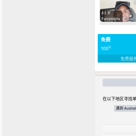
43 岁
Parramatta
免费
%
100
免费服
在以下地区寻找单
遇到 Australi