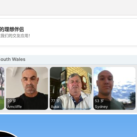
的理想伴侣
💖
载我们的交友应用！
💕
outh Wales
20 岁
77 岁
53 岁
Arncliffe
Iluka
Sydney