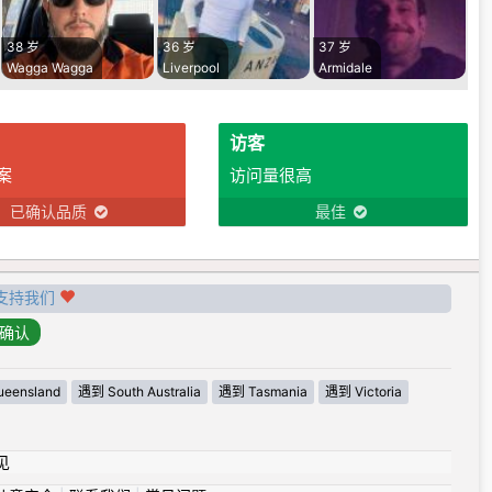
38 岁
36 岁
37 岁
Wagga Wagga
Liverpool
Armidale
访客
案
访问量很高
已确认品质
最佳
支持我们
eensland
遇到 South Australia
遇到 Tasmania
遇到 Victoria
见