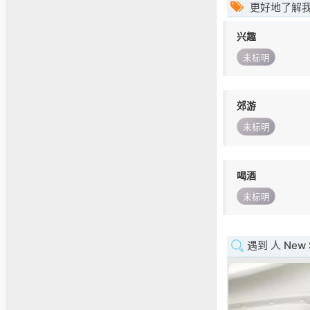
更好地了解
兴趣
未标明
郊游
未标明
喝酒
未标明
遇到 人 New S