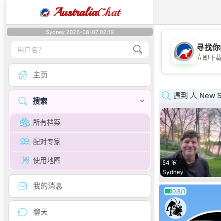
Australia
Chat
Sydney 2026-08-07 02:19
寻找你
立即下
主页
遇到 人 New S
搜索
所有档案
配对专家
使用地图
54 岁
Sydney
我的消息
0.8/1
聊天