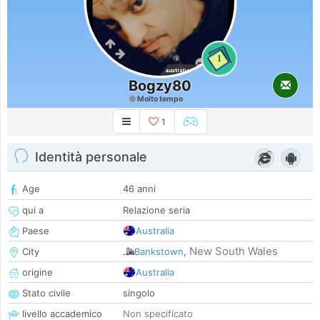
1
Bogzy80
Molto tempo
1
Identità personale
Age
46 anni
qui a
Relazione seria
Paese
Australia
New South Wales
City
Bankstown
,
origine
Australia
Stato civile
singolo
livello accademico
Non specificato