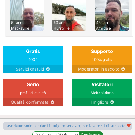
51 anni
53 anni
45 anni
Macksville
Hurstville
Armidale
Gratis
Supporto
%
100
100% gratis
Servizi gratuiti
Moderatori in ascolto
Serio
Visitatori
profili di qualità
Molto visitato
Qualità confermata
Il migliore
Lavoriamo sodo per darti il miglior servizio, per favore sii di supporto