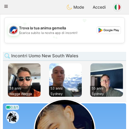
Australia
Chat
Toggle
Mode
Accedi
navigation
💖
Trova la tua anima gemella
💕
Scarica subito la nostra app di incontri!
💕
💖
Incontri Uomo New South Wales
38 anni
53 anni
55 anni
Wagga Wagga
Sydney
Sydney
0.8/1