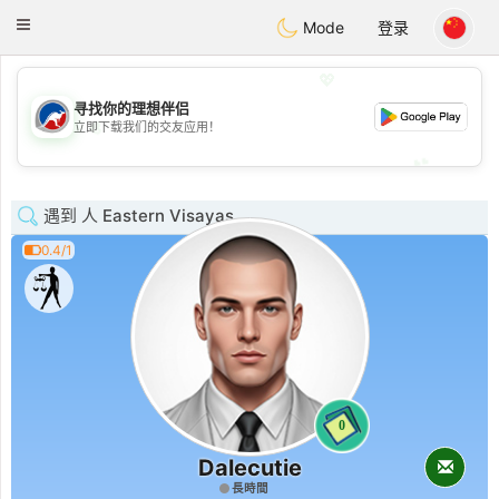
Australia
Chat
Toggle
Mode
登录
navigation
💖
寻找你的理想伴侣
💖
立即下载我们的交友应用！
💕
💕
遇到 人 Eastern Visayas
0.4/1
0
Dalecutie
長時間