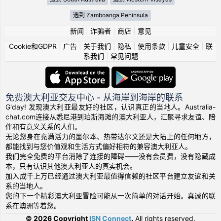
遇到 Zamboanga Peninsula
新闻
|
诈骗者
|
商店
|
意见
Cookie和GDPR
|
广告
|
关于我们
|
隐私
|
使用条款
|
儿童安全
|
联
系我们
|
常见问题
免费澳大利亚交友中心 - 从海岸到海岸的联系
G'day! 发现澳大利亚最友好的社区，认识真正的当地人。Australia-
chat.com连接从悉尼港到珀斯海滩的澳大利亚人，汇聚寻求友谊、陪
伴和有意义关系的人们。
无论您身在充满活力的墨尔本、热带达尔文还是大陆上的任何地方，
都能找到与您价值观和生活方式偏好相符的兼容澳大利亚人。
我们完全免费的平台消除了连接的障碍——没有会员费，没有隐藏成
本，只有认识其他澳大利亚人的真实机会。
加入成千上万已经通过澳大利亚最值得信赖的社区平台建立友谊和关
系的当地人。
您的下一个精彩澳大利亚冒险可能从一次简单的对话开始。真诚的联
系在澳洲等着您。
© 2026 Copyright
ISN Connect
.
All rights reserved.