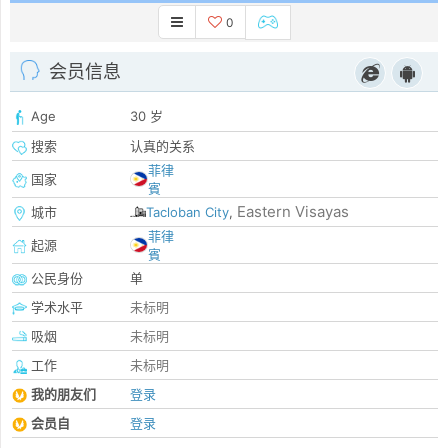
0
会员信息
Age
30 岁
搜索
认真的关系
菲律
国家
賓
Eastern Visayas
城市
Tacloban City
,
菲律
起源
賓
公民身份
单
学术水平
未标明
吸烟
未标明
工作
未标明
我的朋友们
登录
会员自
登录