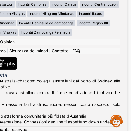
labarzon
Incontri California
Incontri Caraga
Incontri Central Luzon
Eastern Visayas
Incontri Hilagang Mindanao
Incontri Ilocos
 Mindanao
Incontri Península de Zamboanga
Incontri Region XII
rn Visayas
Incontri Zamboanga Peninsula
Opinioni
izzo
|
Sicurezza dei minori
|
Contatto
|
FAQ
sta
 Australia-chat.com collega australiani dal porto di Sydney alle
ative.
 trova australiani compatibili che condividono i tuoi valori e
 – nessuna tariffa di iscrizione, nessun costo nascosto, solo
a piattaforma comunitaria più fidata d'Australia.
Assistance
nversazione. Connessioni genuine ti aspettano down under.
rights reserved.