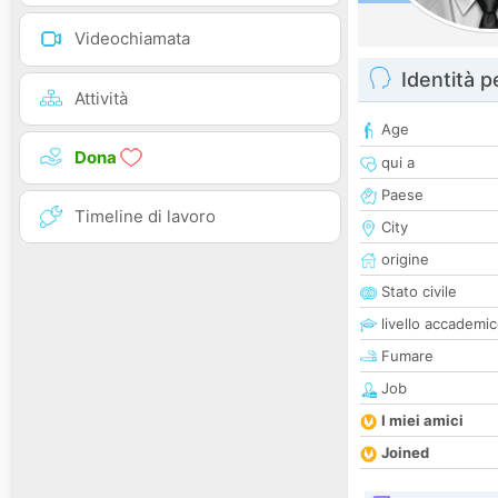
Videochiamata
Identità 
Attività
Age
Dona
qui a
Paese
Timeline di lavoro
City
origine
Stato civile
livello accademi
Fumare
Job
I miei amici
Joined