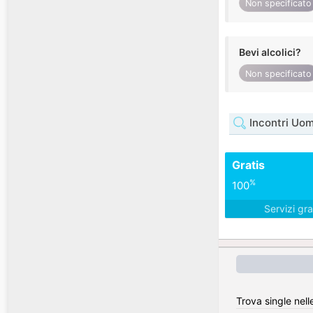
Non specificato
Bevi alcolici?
Non specificato
Incontri Uom
Gratis
%
100
Servizi gra
Trova single nelle