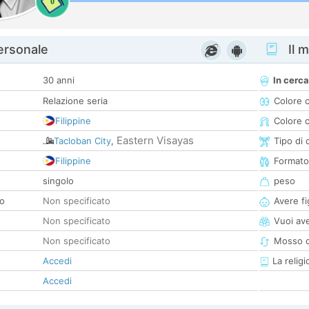
0
personale
Il m
30 anni
In cerca
Relazione seria
Colore 
Filippine
Colore c
Eastern Visayas
Tacloban City
,
Tipo di 
Filippine
Formato
singolo
peso
co
Non specificato
Avere fig
Non specificato
Vuoi ave
Non specificato
Mosso d
Accedi
La religi
Accedi