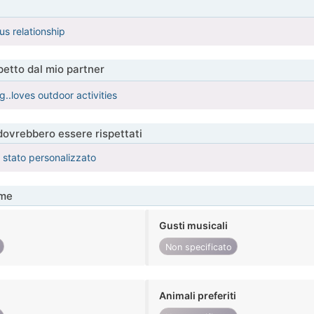
us relationship
etto dal mio partner
..loves outdoor activities
 dovrebbero essere rispettati
è stato personalizzato
me
Gusti musicali
Non specificato
Animali preferiti