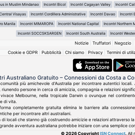
ous in Muslim Mindanao
Incontri Bicol
Incontri Cagayan Valley
Incontri Ca
 Central Visayas
Incontri Cordillera Administrative
Incontri Davao
Incontri 
ro Manila
Incontri MIMAROPA
Incontri National Capital
Incontri Northern
Incontri SOCCSKSARGEN
Incontri South Australia
Incontri Weste
Notizie
|
Truffatori
|
Negozio
|
Cookie e GDPR
|
Pubblicità
|
Chi siamo
|
Privacy
|
Termini di util
tri Australiano Gratuito – Connessioni da Costa a Co
 comunità più amichevole d'Australia per incontrare autentici locali.
 riunendo persone in cerca di amicizia, compagnia e relazioni signific
 vivace Melbourne, nella tropicale Darwin o ovunque nel continente,
e di vita.
forma completamente gratuita elimina le barriere alla connessione
tiche per incontrare altri australiani.
ia di locali che stanno già costruendo amicizie e relazioni attraverso l
grande avventura australiana potrebbe iniziare con una semplice co
© 2026 Copyright
ISN Connect
.
All 