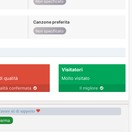
Non specificato
Canzone preferita
Non specificato
Visitatori
di qualità
Molto visitato
alità confermata
Il migliore
favore sii di supporto