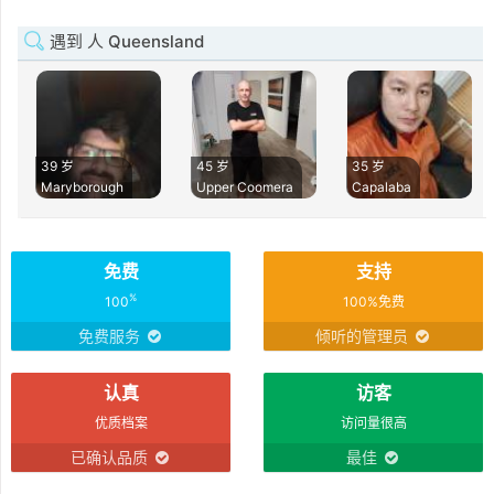
遇到 人 Queensland
39 岁
45 岁
35 岁
Maryborough
Upper Coomera
Capalaba
免费
支持
%
100
100%免费
免费服务
倾听的管理员
认真
访客
优质档案
访问量很高
已确认品质
最佳