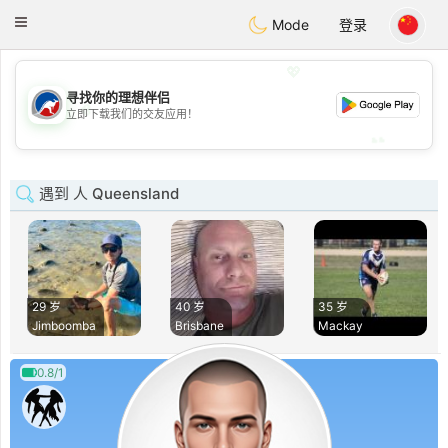
Australia
Chat
Toggle
Mode
登录
navigation
💖
寻找你的理想伴侣
💖
立即下载我们的交友应用！
💕
💕
遇到 人 Queensland
29 岁
40 岁
35 岁
Jimboomba
Brisbane
Mackay
0.8/1