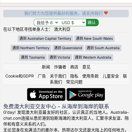
我们努力为您提供最好的服务，请支持我们
在以下地区寻找单身人士： 澳大利亞
遇到 Australian Capital Territory
遇到 New South Wales
遇到 Northern Territory
遇到 Queensland
遇到 South Australia
遇到 Tasmania
遇到 Victoria
遇到 Western Australia
新闻
|
诈骗者
|
商店
|
意见
Cookie和GDPR
|
广告
|
关于我们
|
隐私
|
使用条款
|
儿童安全
|
联
系我们
|
常见问题
免费澳大利亚交友中心 - 从海岸到海岸的联系
G'day! 发现澳大利亚最友好的社区，认识真正的当地人。Australia-
chat.com连接从悉尼港到珀斯海滩的澳大利亚人，汇聚寻求友谊、陪
伴和有意义关系的人们。
无论您身在充满活力的墨尔本、热带达尔文还是大陆上的任何地方，