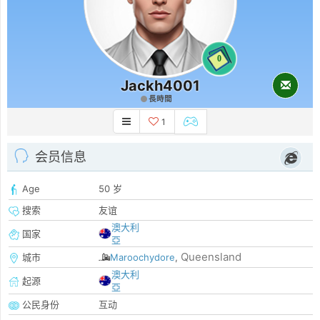
0
Jackh4001
長時間
1
会员信息
Age
50 岁
搜索
友谊
澳大利
国家
亞
Queensland
城市
Maroochydore
,
澳大利
起源
亞
公民身份
互动