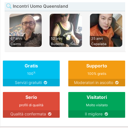
Incontri Uomo Queensland
67 anni
52 anni
35 anni
Cairns
Buderim
Capalaba
Gratis
Supporto
%
100
100% gratis
Servizi gratuiti
Moderatori in ascolto
Serio
Visitatori
profili di qualità
Molto visitato
Qualità confermata
Il migliore