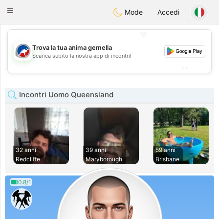
Australia
Chat
Toggle
Mode
Accedi
navigation
💖
Trova la tua anima gemella
💖
Scarica subito la nostra app di incontri!
💕
💕
Incontri Uomo Queensland
32 anni
39 anni
59 anni
Redcliffe
Maryborough
Brisbane
0.8/1