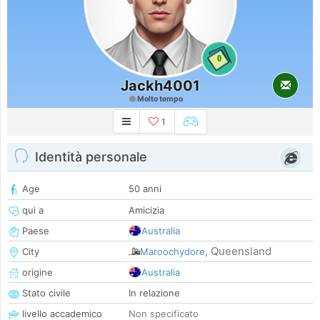
0
Jackh4001
Molto tempo
1
Identità personale
Age
50 anni
qui a
Amicizia
Paese
Australia
Queensland
City
Maroochydore
,
origine
Australia
Stato civile
In relazione
livello accademico
Non specificato