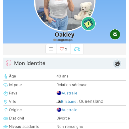
1
Oakley
longtemps
2
Mon identité
Âge
40 ans
Ici pour
Relation sérieuse
Pays
Australie
Queensland
Ville
Brisbane
,
Origine
Australie
État civil
Divorcé
Niveau academic
Non renseigné