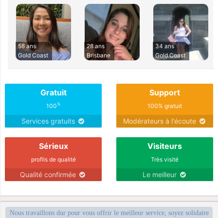
58 ans
28 ans
34 ans
Gold Coast
Brisbane
Gold Coast
Gratuit
Support
%
100
100% gratuit
Services gratuits
Modérateurs à l'écoute
Sérieux
Visiteurs
profils de qualité
Très visité
Qualité confirmée
Le meilleur
Nous travaillons dur pour vous offrir le meilleur service, soyez solidaire