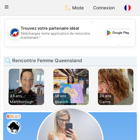
Australia
Chat
Toggle
Mode
Connexion
navigation
💖
Trouvez votre partenaire idéal
Téléchargez notre application de rencontre
💖
maintenant !
💕
💕
Rencontre Femme Queensland
48 ans
58 ans
36 ans
Maryborough
Ipswich
Cairns
0.4/1