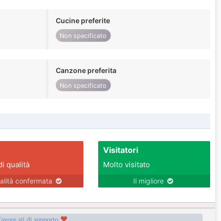
Cucine preferite
Non specificato
Canzone preferita
Non specificato
Visitatori
di qualità
Molto visitato
alità confermata
Il migliore
favore sii di supporto