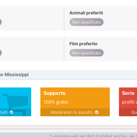
Animali preferiti
Non specificato
Film preferito
Non specificato
o Mississippi
Supporto
Serio
100% gratis
profili 
tuiti
Moderatori in ascolto
Qu
Lavoriamo sodo per darti il miglior servizio, per 