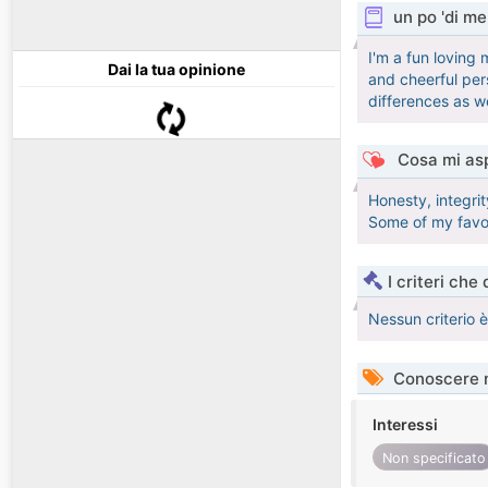
un po 'di me
I'm a fun loving 
Dai la tua opinione
and cheerful per
differences as we
Cosa mi asp
Honesty, integri
Some of my favor
I criteri che
Nessun criterio 
Conoscere 
Interessi
Non specificato