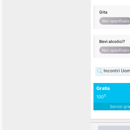
Gita
Non specificato
Bevi alcolici?
Non specificato
Incontri Uom
Gratis
%
100
Servizi gra