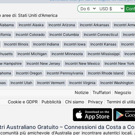
e aree di: Stati Uniti d'America
 Alabama
Incontri Alaska
Incontri Arizona
Incontri Arkansas
Incontri Ar
ifornia
Incontri Colorado
Incontri Columbia
Incontri Connecticut
Incont
Incontri Illinois
Incontri Indiana
Incontri Iowa
Incontri Kansas
Incontr
chusetts
Incontri Michigan
Incontri Minnesota
Incontri Mississippi
Incont
ew Hampshire
Incontri New Jersey
Incontri New Mexico
Incontri New York
klahoma
Incontri Oregon
Incontri Pennsylvania
Incontri Rhode Island
Inco
exas
Incontri Utah
Incontri Vermont
Incontri Virginia
Incontri Washington
Notizie
|
Truffatori
|
Negozio
|
Cookie e GDPR
|
Pubblicità
|
Chi siamo
|
Privacy
|
Termini di util
tri Australiano Gratuito – Connessioni da Costa a Co
 comunità più amichevole d'Australia per incontrare autentici locali.