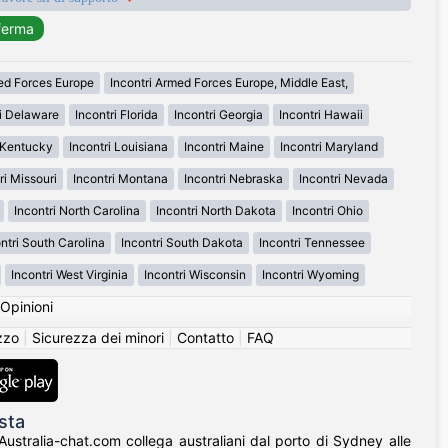
med Forces Europe
Incontri Armed Forces Europe, Middle East,
ri Delaware
Incontri Florida
Incontri Georgia
Incontri Hawaii
i Kentucky
Incontri Louisiana
Incontri Maine
Incontri Maryland
ri Missouri
Incontri Montana
Incontri Nebraska
Incontri Nevada
Incontri North Carolina
Incontri North Dakota
Incontri Ohio
ntri South Carolina
Incontri South Dakota
Incontri Tennessee
Incontri West Virginia
Incontri Wisconsin
Incontri Wyoming
Opinioni
izzo
|
Sicurezza dei minori
|
Contatto
|
FAQ
sta
 Australia-chat.com collega australiani dal porto di Sydney alle