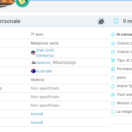
2
personale
Il m
71 anni
In cerca
Relazione seria
Colore 
Stati Uniti
Colore c
d'America
Tipo di 
Mississippi
Jackson
,
Formato
Australia
peso
Vedovo
Avere fig
co
Non specificato
Vuoi ave
Non specificato
Mosso d
Non specificato
La religi
Accedi
Accedi