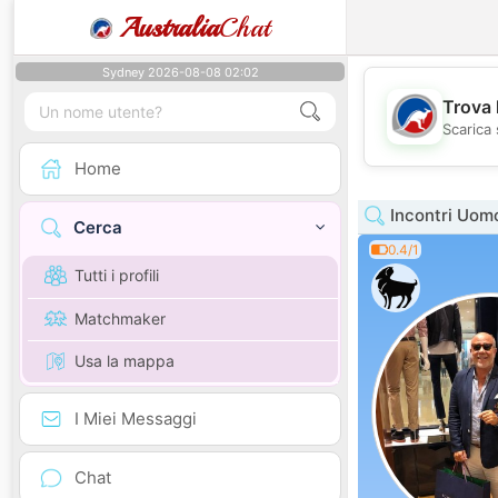
Australia
Chat
Sydney 2026-08-08 02:02
Trova 
Scarica 
Home
Incontri Uomo
Cerca
0.4/1
Tutti i profili
Matchmaker
Usa la mappa
I Miei Messaggi
Chat