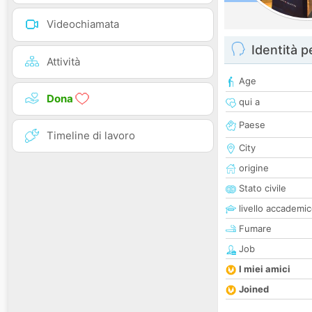
Videochiamata
Identità 
Attività
Age
Dona
qui a
Paese
Timeline di lavoro
City
origine
Stato civile
livello accademi
Fumare
Job
I miei amici
Joined