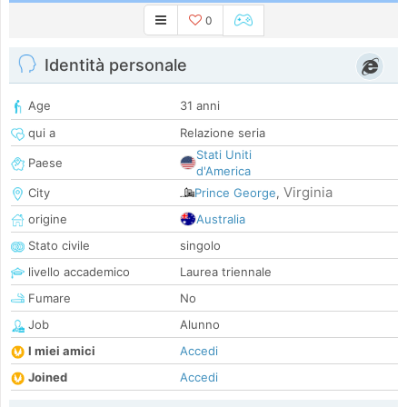
0
Identità personale
Age
31 anni
qui a
Relazione seria
Stati Uniti
Paese
d'America
Virginia
City
Prince George
,
origine
Australia
Stato civile
singolo
livello accademico
Laurea triennale
Fumare
No
Job
Alunno
I miei amici
Accedi
Joined
Accedi