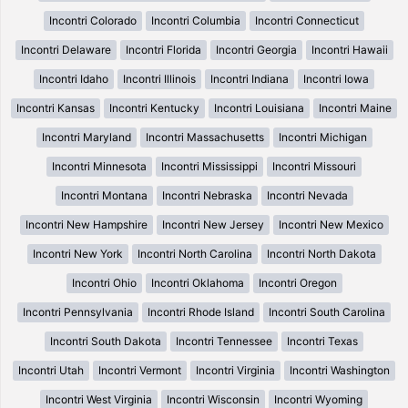
Incontri Colorado
Incontri Columbia
Incontri Connecticut
Incontri Delaware
Incontri Florida
Incontri Georgia
Incontri Hawaii
Incontri Idaho
Incontri Illinois
Incontri Indiana
Incontri Iowa
Incontri Kansas
Incontri Kentucky
Incontri Louisiana
Incontri Maine
Incontri Maryland
Incontri Massachusetts
Incontri Michigan
Incontri Minnesota
Incontri Mississippi
Incontri Missouri
Incontri Montana
Incontri Nebraska
Incontri Nevada
Incontri New Hampshire
Incontri New Jersey
Incontri New Mexico
Incontri New York
Incontri North Carolina
Incontri North Dakota
Incontri Ohio
Incontri Oklahoma
Incontri Oregon
Incontri Pennsylvania
Incontri Rhode Island
Incontri South Carolina
Incontri South Dakota
Incontri Tennessee
Incontri Texas
Incontri Utah
Incontri Vermont
Incontri Virginia
Incontri Washington
Incontri West Virginia
Incontri Wisconsin
Incontri Wyoming