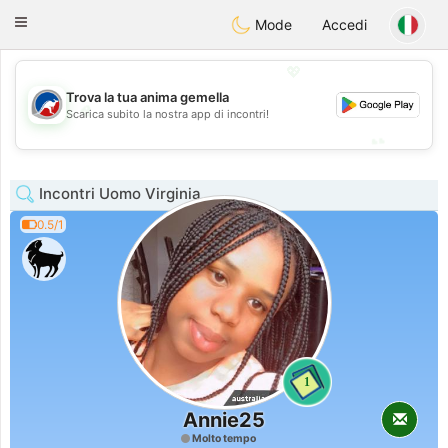
Australia
Chat
Toggle
Mode
Accedi
navigation
💖
Trova la tua anima gemella
💖
Scarica subito la nostra app di incontri!
💕
💕
Incontri Uomo Virginia
0.5/1
1
Annie25
Molto tempo