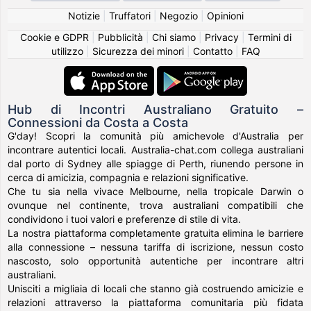
Notizie
|
Truffatori
|
Negozio
|
Opinioni
Cookie e GDPR
|
Pubblicità
|
Chi siamo
|
Privacy
|
Termini di
utilizzo
|
Sicurezza dei minori
|
Contatto
|
FAQ
Hub di Incontri Australiano Gratuito –
Connessioni da Costa a Costa
G'day! Scopri la comunità più amichevole d'Australia per
incontrare autentici locali. Australia-chat.com collega australiani
dal porto di Sydney alle spiagge di Perth, riunendo persone in
cerca di amicizia, compagnia e relazioni significative.
Che tu sia nella vivace Melbourne, nella tropicale Darwin o
ovunque nel continente, trova australiani compatibili che
condividono i tuoi valori e preferenze di stile di vita.
La nostra piattaforma completamente gratuita elimina le barriere
alla connessione – nessuna tariffa di iscrizione, nessun costo
nascosto, solo opportunità autentiche per incontrare altri
australiani.
Unisciti a migliaia di locali che stanno già costruendo amicizie e
relazioni attraverso la piattaforma comunitaria più fidata