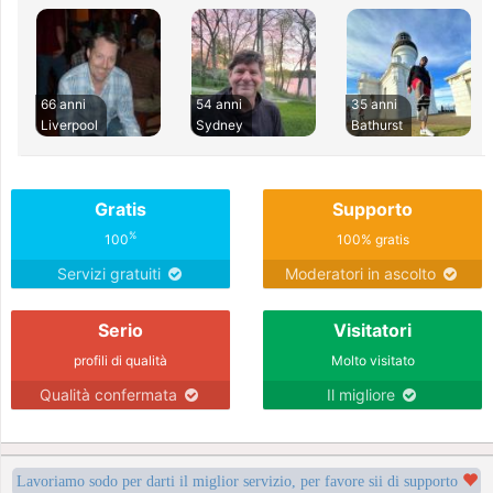
66 anni
54 anni
35 anni
Liverpool
Sydney
Bathurst
Gratis
Supporto
%
100
100% gratis
Servizi gratuiti
Moderatori in ascolto
Serio
Visitatori
profili di qualità
Molto visitato
Qualità confermata
Il migliore
Lavoriamo sodo per darti il miglior servizio, per favore sii di supporto