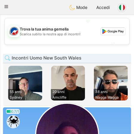
Australia
Chat
Toggle
Mode
Accedi
navigation
💖
Trova la tua anima gemella
💖
Scarica subito la nostra app di incontri!
💕
💕
Incontri Uomo New South Wales
55 anni
20 anni
38 anni
Sydney
Arncliffe
Wagga Wagga
0.7/1