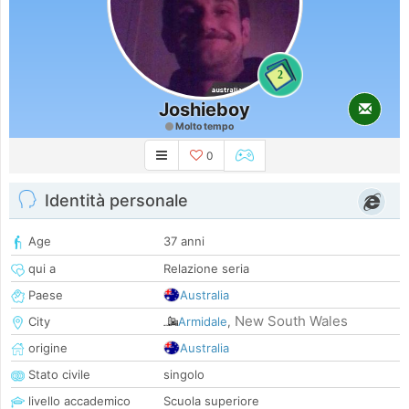
2
Joshieboy
Molto tempo
0
Identità personale
Age
37 anni
qui a
Relazione seria
Paese
Australia
New South Wales
City
Armidale
,
origine
Australia
Stato civile
singolo
livello accademico
Scuola superiore