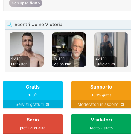
Non specificato
Incontri Uomo Victoria
46 anni
70 anni
25 anni
Frankston
Melbourne
Craigieburn
Gratis
Supporto
%
100
100% gratis
Servizi gratuiti
Moderatori in ascolto
Serio
Visitatori
profili di qualità
Molto visitato