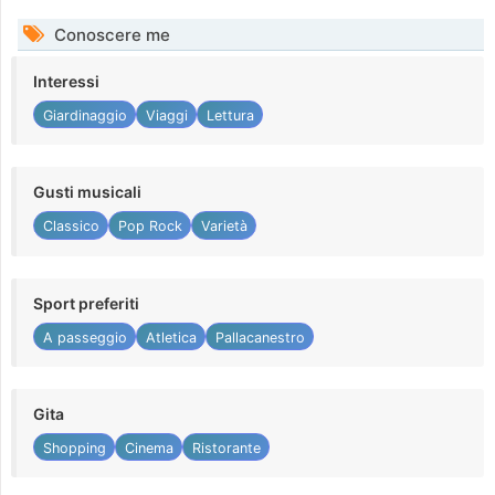
Conoscere me
Interessi
Giardinaggio
Viaggi
Lettura
Gusti musicali
Classico
Pop Rock
Varietà
Sport preferiti
A passeggio
Atletica
Pallacanestro
Gita
Shopping
Cinema
Ristorante