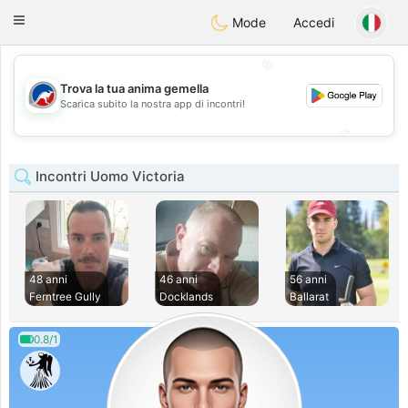
Australia
Chat
Toggle
Mode
Accedi
navigation
💖
Trova la tua anima gemella
💖
Scarica subito la nostra app di incontri!
💕
💕
Incontri Uomo Victoria
48 anni
46 anni
56 anni
Ferntree Gully
Docklands
Ballarat
0.8/1