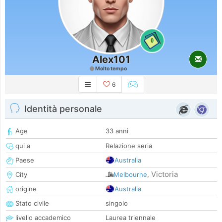
0
Alex101
Molto tempo
6
Identità personale
Age
33 anni
qui a
Relazione seria
Paese
Australia
Victoria
City
Melbourne
,
origine
Australia
Stato civile
singolo
livello accademico
Laurea triennale