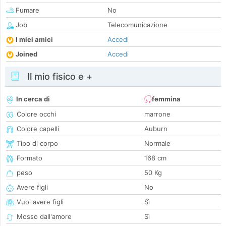
Fumare
No
Job
Telecomunicazione
I miei amici
Accedi
Joined
Accedi
Il mio fisico e +
In cerca di
femmina
Colore occhi
marrone
Colore capelli
Auburn
Tipo di corpo
Normale
Formato
168 cm
peso
50 Kg
Avere figli
No
Vuoi avere figli
Sì
Mosso dall'amore
Sì