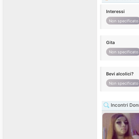
Interessi
Non specificato
Gita
Non specificato
Bevi alcolici?
Non specificato
Incontri Don