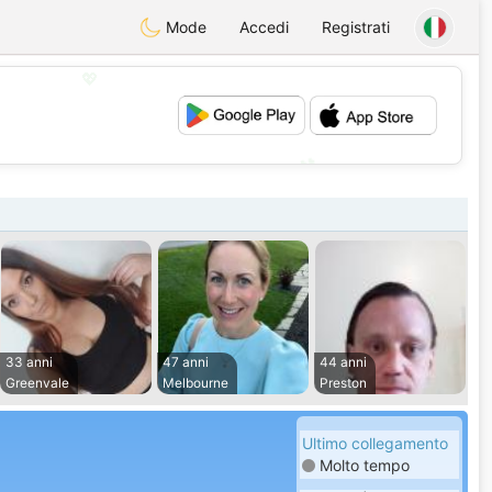
Mode
Accedi
Registrati
💖
💕
33 anni
47 anni
44 anni
Greenvale
Melbourne
Preston
Ultimo collegamento
Molto tempo