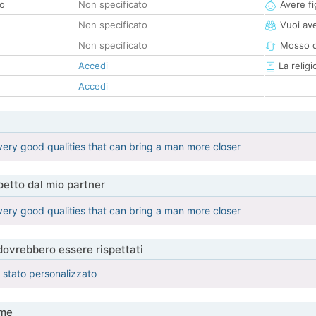
co
Non specificato
Avere fig
Non specificato
Vuoi ave
Non specificato
Mosso d
Accedi
La religi
Accedi
every good qualities that can bring a man more closer
etto dal mio partner
every good qualities that can bring a man more closer
 dovrebbero essere rispettati
è stato personalizzato
me