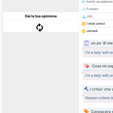
livello accademi
Fumare
Dai la tua opinione
Job
I miei amici
Joined
un po 'di me
I'm a lady with 
Cosa mi asp
I'm a lady with 
I criteri che
Nessun criterio 
Conoscere 