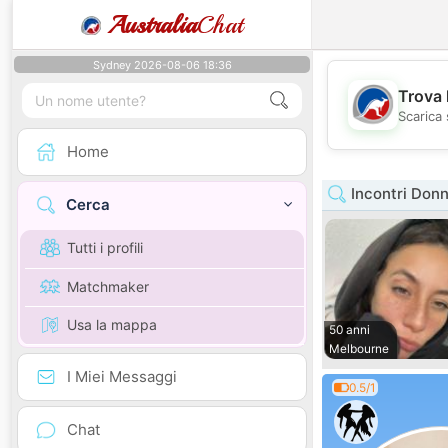
Australia
Chat
Sydney 2026-08-06 18:36
Trova 
Scarica 
Home
Incontri Donn
Cerca
Tutti i profili
Matchmaker
Usa la mappa
50 anni
Melbourne
I Miei Messaggi
0.5/1
Chat