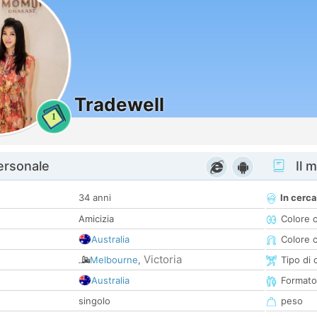
Tradewell
1
personale
Il m
34 anni
In cerca
Amicizia
Colore 
Australia
Colore c
Victoria
Melbourne
,
Tipo di 
Australia
Formato
singolo
peso