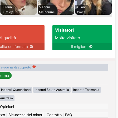
30 anni
50 anni
40 anni
Burnley
Melbourne
Avoca
Visitatori
di qualità
Molto visitato
alità confermata
Il migliore
favore sii di supporto
Incontri Queensland
Incontri South Australia
Incontri Tasmania
Australia
Opinioni
izzo
|
Sicurezza dei minori
|
Contatto
|
FAQ