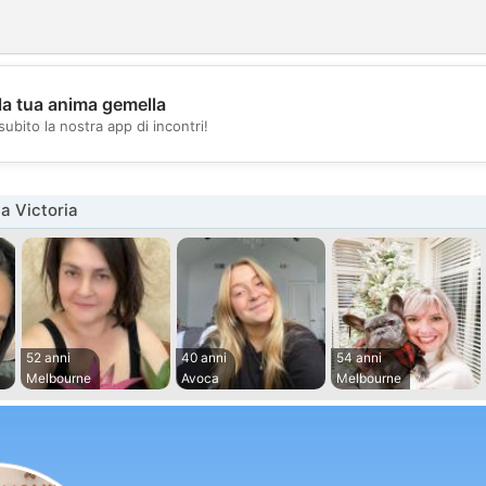
la tua anima gemella
💖
subito la nostra app di incontri!
💕
a Victoria
52 anni
40 anni
54 anni
Melbourne
Avoca
Melbourne