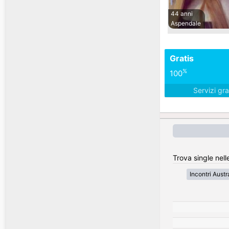
44 anni
Aspendale
Gratis
%
100
Servizi gra
Trova single nelle
Incontri Austr