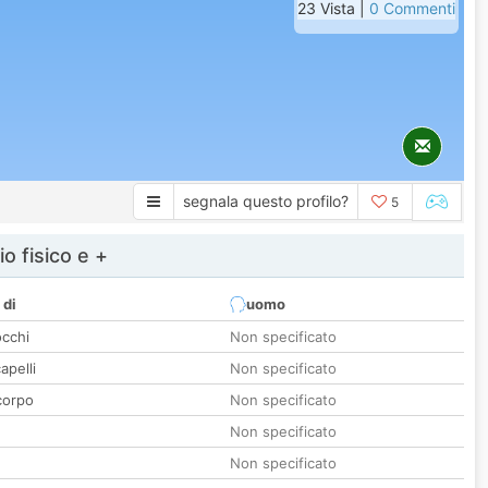
23 Vista |
0 Commenti
segnala questo profilo?
5
io fisico e +
 di
uomo
occhi
Non specificato
apelli
Non specificato
corpo
Non specificato
Non specificato
Non specificato