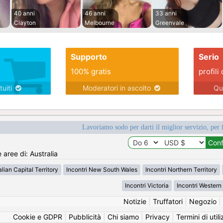
40 anni
46 anni
33 anni
Clayton
Melbourne
Greenvale
Supporto
Serio
100% gratis
profili 
tuiti
Moderatori in ascolto
Qu
Lavoriamo sodo per darti il miglior servizio, per 
 aree di: Australia
alian Capital Territory
Incontri New South Wales
Incontri Northern Territory
Incontri Victoria
Incontri Western 
Notizie
|
Truffatori
|
Negozio
|
Cookie e GDPR
|
Pubblicità
|
Chi siamo
|
Privacy
|
Termini di util