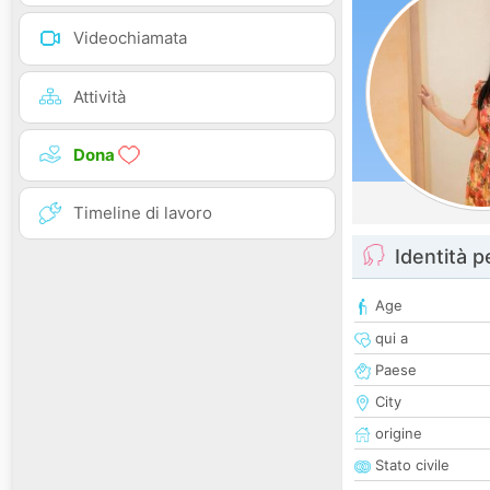
Videochiamata
Attività
Dona
Timeline di lavoro
Identità 
Age
qui a
Paese
City
origine
Stato civile