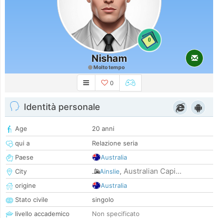
0
Nisham
Molto tempo
0
Identità personale
Age
20 anni
qui a
Relazione seria
Paese
Australia
Australian Capi...
City
Ainslie
,
origine
Australia
Stato civile
singolo
livello accademico
Non specificato