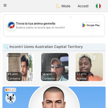
Australia
Chat
Toggle
Mode
Accedi
navigation
💖
Trova la tua anima gemella
💖
Scarica subito la nostra app di incontri!
💕
💕
Incontri Uomo Australian Capital Territory
46 anni
56 anni
22 anni
Canberra
Canberra
Aranda
0.3/1