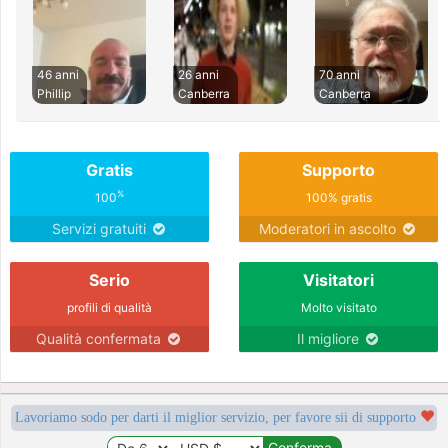
46 anni
26 anni
70 anni
Phillip
Canberra
Canberra
Gratis
Supporto
%
100
100% gratis
Servizi gratuiti
Moderatori in ascolto
Serio
Visitatori
profili di qualità
Molto visitato
Qualità confermata
Il migliore
Lavoriamo sodo per darti il miglior servizio, per favore sii di supporto