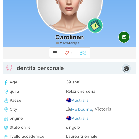
1
Carolinen
Molto tempo
2
Identità personale
Age
39 anni
qui a
Relazione seria
Paese
Australia
Victoria
City
Melbourne
,
origine
Australia
Stato civile
singolo
livello accademico
Laurea triennale