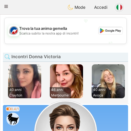
Australia
Chat
Toggle
Mode
Accedi
navigation
💖
Trova la tua anima gemella
💖
Scarica subito la nostra app di incontri!
💕
💕
Incontri Donna Victoria
40 anni
46 anni
40 anni
Clayton
Melbourne
Avoca
0.4/1