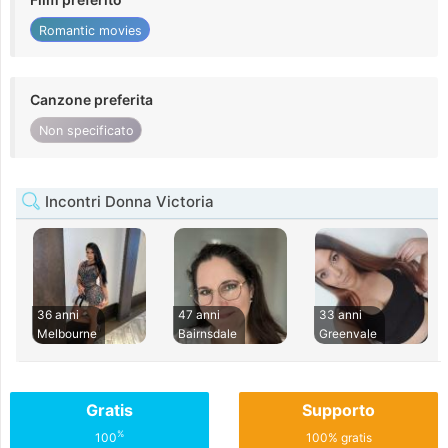
Romantic movies
Canzone preferita
Non specificato
Incontri Donna Victoria
36 anni
47 anni
33 anni
Melbourne
Bairnsdale
Greenvale
Gratis
Supporto
%
100
100% gratis