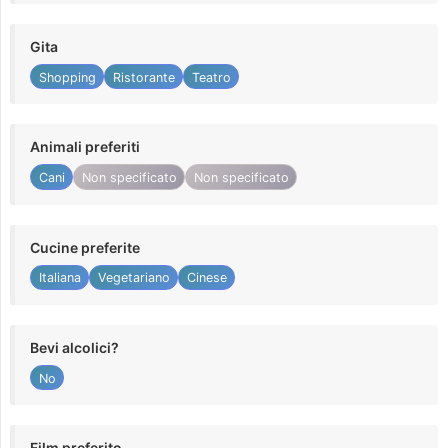
Gita
Shopping
Ristorante
Teatro
Animali preferiti
Cani
Non specificato
Non specificato
Cucine preferite
Italiana
Vegetariano
Cinese
Bevi alcolici?
No
Film preferito