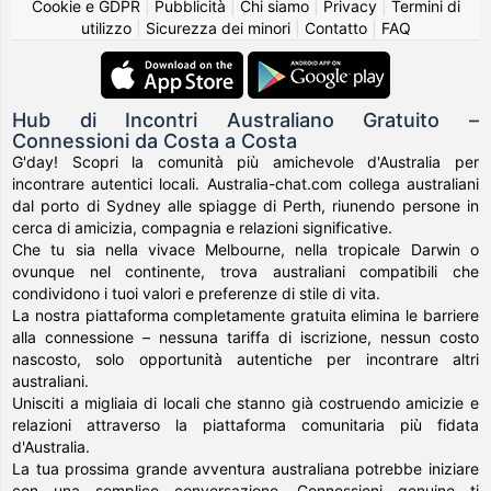
Cookie e GDPR
|
Pubblicità
|
Chi siamo
|
Privacy
|
Termini di
utilizzo
|
Sicurezza dei minori
|
Contatto
|
FAQ
Hub di Incontri Australiano Gratuito –
Connessioni da Costa a Costa
G'day! Scopri la comunità più amichevole d'Australia per
incontrare autentici locali. Australia-chat.com collega australiani
dal porto di Sydney alle spiagge di Perth, riunendo persone in
cerca di amicizia, compagnia e relazioni significative.
Che tu sia nella vivace Melbourne, nella tropicale Darwin o
ovunque nel continente, trova australiani compatibili che
condividono i tuoi valori e preferenze di stile di vita.
La nostra piattaforma completamente gratuita elimina le barriere
alla connessione – nessuna tariffa di iscrizione, nessun costo
nascosto, solo opportunità autentiche per incontrare altri
australiani.
Unisciti a migliaia di locali che stanno già costruendo amicizie e
relazioni attraverso la piattaforma comunitaria più fidata
d'Australia.
La tua prossima grande avventura australiana potrebbe iniziare
con una semplice conversazione. Connessioni genuine ti