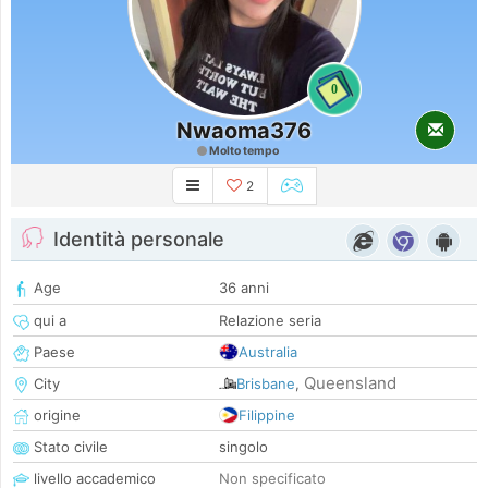
0
Nwaoma376
Molto tempo
2
Identità personale
Age
36 anni
qui a
Relazione seria
Paese
Australia
Queensland
City
Brisbane
,
origine
Filippine
Stato civile
singolo
livello accademico
Non specificato