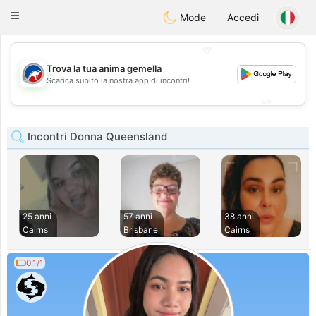
Australia
Chat
Toggle
Mode
Accedi
navigation
💖
Trova la tua anima gemella
💖
Scarica subito la nostra app di incontri!
💕
💕
Incontri Donna Queensland
25 anni
57 anni
38 anni
Cairns
Brisbane
Cairns
0.1/1