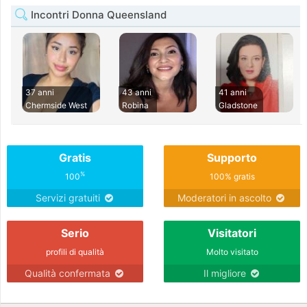
Incontri Donna Queensland
37 anni
43 anni
41 anni
Chermside West
Robina
Gladstone
Gratis
Supporto
%
100
100% gratis
Servizi gratuiti
Moderatori in ascolto
Serio
Visitatori
profili di qualità
Molto visitato
Qualità confermata
Il migliore