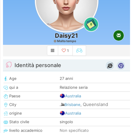
0
Daisy21
Molto tempo
1
Identità personale
Age
27 anni
qui a
Relazione seria
Paese
Australia
Queensland
City
Brisbane
,
origine
Australia
Stato civile
singolo
livello accademico
Non specificato