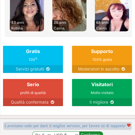
43 anni
36 anni
63 anni
Robina
Cairns
Cairns
Gratis
Supporto
%
100
100% gratis
Servizi gratuiti
Moderatori in ascolto
Serio
Visitatori
profili di qualità
Molto visitato
Qualità confermata
Il migliore
Lavoriamo sodo per darti il miglior servizio, per favore sii di supporto