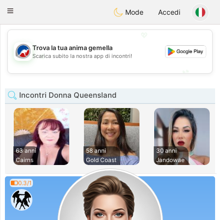
Australia
Chat
Toggle
Mode
Accedi
navigation
💖
Trova la tua anima gemella
💖
Scarica subito la nostra app di incontri!
💕
💕
Incontri Donna Queensland
63 anni
58 anni
30 anni
Cairns
Gold Coast
Jandowae
0.3/1