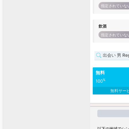
指定されていな
飲酒
指定されていな
出会い 男 Regi
無料
%
100
無料サー
以下の地域でシン