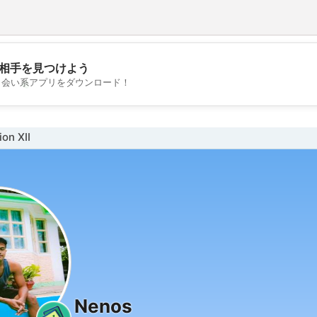
相手を見つけよう
💖
出会い系アプリをダウンロード！
💕
n XII
Nenos