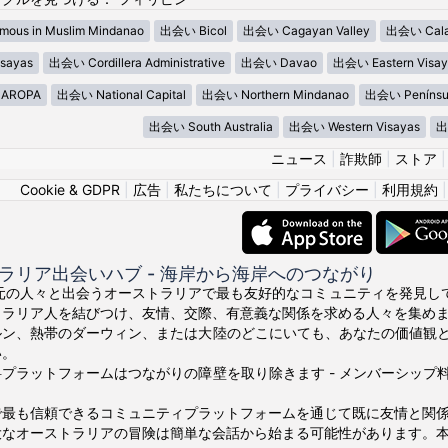
ous in Muslim Mindanao
出会い Bicol
出会い Cagayan Valley
出会い Cala
sayas
出会い Cordillera Administrative
出会い Davao
出会い Eastern Visay
AROPA
出会い National Capital
出会い Northern Mindanao
出会い Penínsu
出会い South Australia
出会い Western Visayas
出
ニュース
|
詐欺師
|
ストア
Cookie & GDPR
|
広告
|
私たちについて
|
プライバシー
|
利用規約
ラリア出会いハブ - 海岸から海岸へのつながり
の地元の人々と出会うオーストラリアで最も友好的なコミュニティを発見してくださ
トラリア人を結びつけ、友情、交際、有意義な関係を求める人々を集め
ルン、熱帯のダーウィン、または大陸のどこにいても、あなたの価値観
い。
プラットフォームはつながりの障壁を取り除きます - メンバーシッ
で最も信頼できるコミュニティプラットフォームを通じて既に友情と関
大なオーストラリアの冒険は簡単な会話から始まる可能性があります。