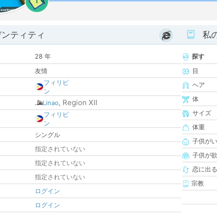
1
デンティティ
私
28 年
探す
友情
目
フィリピ
ヘア
ン
体
Region XII
Linao
,
サイズ
フィリピ
ン
体重
シングル
子供が
指定されていない
子供が
指定されていない
恋に出
指定されていない
宗教
ログイン
ログイン