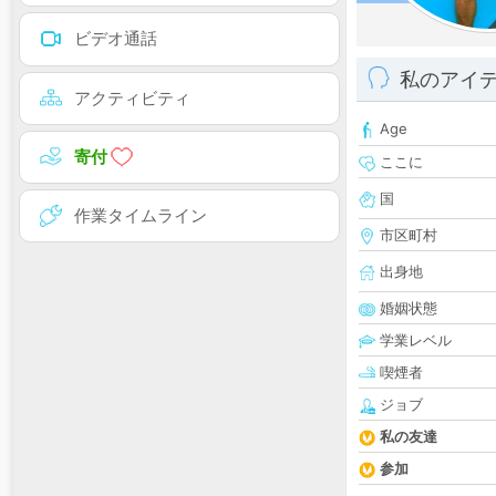
ビデオ通話
私のアイ
アクティビティ
Age
寄付
ここに
国
作業タイムライン
市区町村
出身地
婚姻状態
学業レベル
喫煙者
ジョブ
私の友達
参加