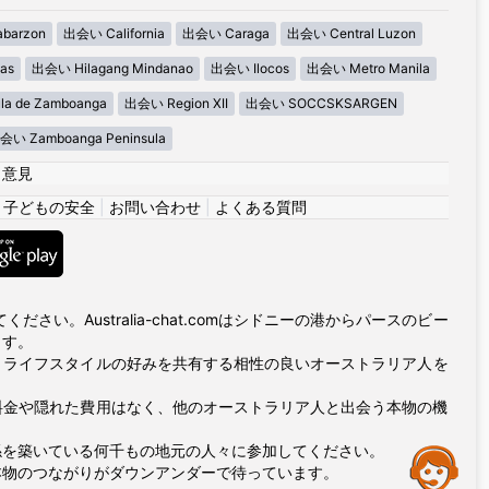
barzon
出会い California
出会い Caraga
出会い Central Luzon
as
出会い Hilagang Mindanao
出会い Ilocos
出会い Metro Manila
la de Zamboanga
出会い Region XII
出会い SOCCSKSARGEN
会い Zamboanga Peninsula
|
意見
|
子どもの安全
|
お問い合わせ
|
よくある質問
い。Australia-chat.comはシドニーの港からパースのビー
ます。
とライフスタイルの好みを共有する相性の良いオーストラリア人を
プ料金や隠れた費用はなく、他のオーストラリア人と出会う本物の機
係を築いている何千もの地元の人々に参加してください。
Assistance
本物のつながりがダウンアンダーで待っています。