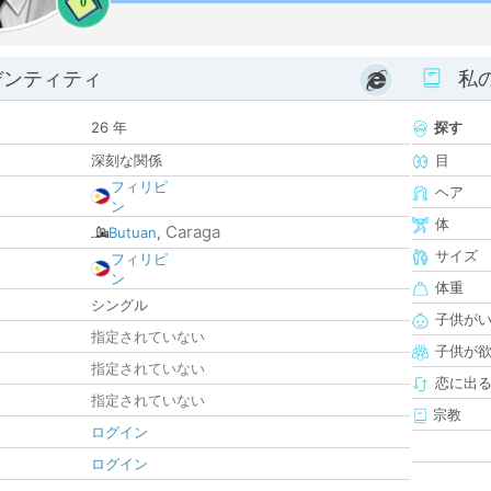
0
デンティティ
私
26 年
探す
深刻な関係
目
フィリピ
ヘア
ン
体
Caraga
Butuan
,
サイズ
フィリピ
ン
体重
シングル
子供が
指定されていない
子供が
指定されていない
恋に出
指定されていない
宗教
ログイン
ログイン