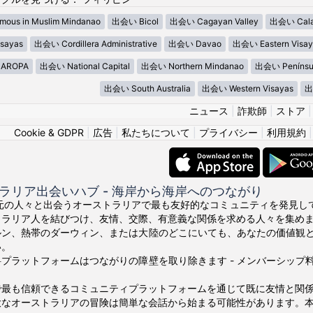
ous in Muslim Mindanao
出会い Bicol
出会い Cagayan Valley
出会い Cala
sayas
出会い Cordillera Administrative
出会い Davao
出会い Eastern Visay
AROPA
出会い National Capital
出会い Northern Mindanao
出会い Penínsu
出会い South Australia
出会い Western Visayas
出
ニュース
|
詐欺師
|
ストア
Cookie & GDPR
|
広告
|
私たちについて
|
プライバシー
|
利用規約
ラリア出会いハブ - 海岸から海岸へのつながり
の地元の人々と出会うオーストラリアで最も友好的なコミュニティを発見してくださ
トラリア人を結びつけ、友情、交際、有意義な関係を求める人々を集め
ルン、熱帯のダーウィン、または大陸のどこにいても、あなたの価値観
い。
プラットフォームはつながりの障壁を取り除きます - メンバーシッ
で最も信頼できるコミュニティプラットフォームを通じて既に友情と関
大なオーストラリアの冒険は簡単な会話から始まる可能性があります。