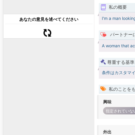
私の概要
I'm a man lookin
あなたの意見を述べてください
パートナー
A woman that ac
尊重する基準
条件はカスタマ
私のことを
興味
指定されていな
外出