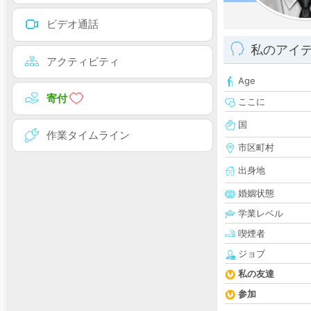
ビデオ通話
私のアイ
アクティビティ
Age
寄付
ここに
国
作業タイムライン
市区町村
出身地
婚姻状態
学業レベル
喫煙者
ジョブ
私の友達
参加