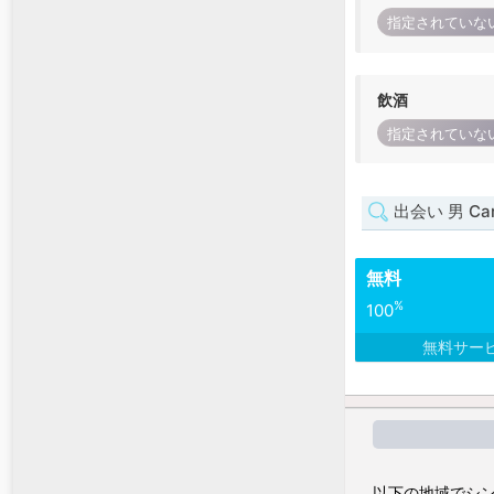
指定されていな
飲酒
指定されていな
出会い 男 Car
無料
%
100
無料サー
以下の地域でシン