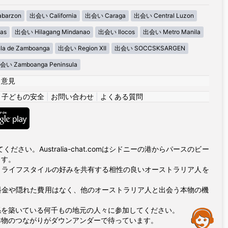
barzon
出会い California
出会い Caraga
出会い Central Luzon
as
出会い Hilagang Mindanao
出会い Ilocos
出会い Metro Manila
la de Zamboanga
出会い Region XII
出会い SOCCSKSARGEN
会い Zamboanga Peninsula
|
意見
|
子どもの安全
|
お問い合わせ
|
よくある質問
い。Australia-chat.comはシドニーの港からパースのビー
ます。
とライフスタイルの好みを共有する相性の良いオーストラリア人を
プ料金や隠れた費用はなく、他のオーストラリア人と出会う本物の機
係を築いている何千もの地元の人々に参加してください。
Assistance
本物のつながりがダウンアンダーで待っています。