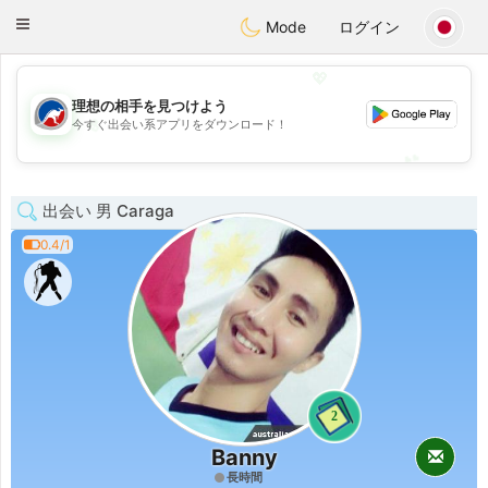
Australia
Chat
Toggle
Mode
ログイン
navigation
💖
理想の相手を見つけよう
💖
今すぐ出会い系アプリをダウンロード！
💕
💕
出会い 男 Caraga
0.4/1
2
Banny
長時間