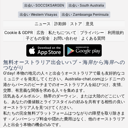
出会い SOCCSKSARGEN
出会い South Australia
出会い Western Visayas
出会い Zamboanga Peninsula
ニュース
|
詐欺師
|
ストア
|
意見
Cookie & GDPR
|
広告
|
私たちについて
|
プライバシー
|
利用規約
|
子どもの安全
|
お問い合わせ
|
よくある質問
無料オーストラリア出会いハブ - 海岸から海岸への
つながり
G'day! 本物の地元の人々と出会うオーストラリアで最も友好的なコ
ミュニティを発見してください。Australia-chat.comはシドニーの
港からパースのビーチまでのオーストラリア人を結びつけ、友情、
交際、有意義な関係を求める人々を集めます。
活気あるメルボルン、熱帯のダーウィン、または大陸のどこにいて
も、あなたの価値観とライフスタイルの好みを共有する相性の良い
オーストラリア人を見つけてください。
私たちの完全無料プラットフォームはつながりの障壁を取り除きま
す - メンバーシップ料金や隠れた費用はなく、他のオーストラリア
人と出会う本物の機会のみです。