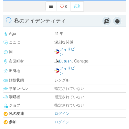
0
私のアイデンティティ
Age
41 年
ここに
深刻な関係
フィリピ
国
ン
Caraga
市区町村
Butuan
,
フィリピ
出身地
ン
婚姻状態
シングル
学業レベル
指定されていない
喫煙者
指定されていない
ジョブ
指定されていない
私の友達
ログイン
参加
ログイン