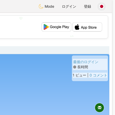
Mode
ログイン
登録
💖
💕
最後のログイン
長時間
1 ビュー |
0 コメント