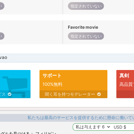
い
指定されていない
Favorite movie
い
指定されていない
vao
サポート
真剣
100%無料
高品質
ビス
聞く耳を持つモデレーター
私たちは最高のサービスを提供するために懸命に働いて
グルを見つける： フィリピン