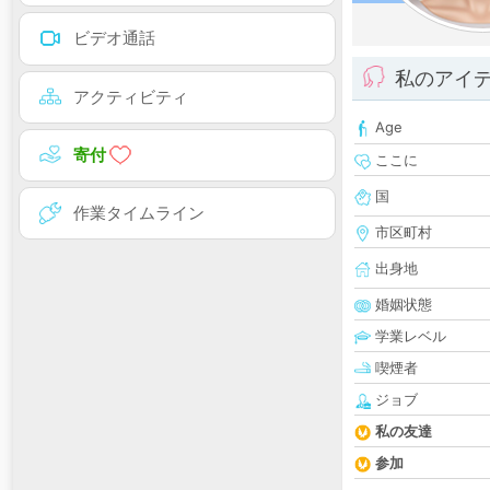
ビデオ通話
私のアイ
アクティビティ
Age
寄付
ここに
国
作業タイムライン
市区町村
出身地
婚姻状態
学業レベル
喫煙者
ジョブ
私の友達
参加