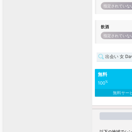
指定されていな
飲酒
指定されていな
出会い 女 Da
無料
%
100
無料サー
以下の地域でシン