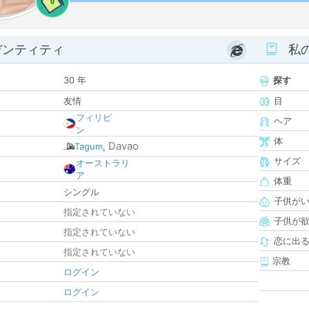
0
デンティティ
私
30 年
探す
友情
目
フィリピ
ヘア
ン
体
Davao
Tagum
,
サイズ
オーストラリ
ア
体重
シングル
子供が
指定されていない
子供が
指定されていない
恋に出
指定されていない
宗教
ログイン
ログイン