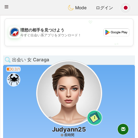
Australia
Chat
Toggle
Mode
ログイン
navigation
💖
理想の相手を見つけよう
💖
今すぐ出会い系アプリをダウンロード！
💕
💕
出会い 女 Caraga
0.3/1
1
Judyann25
長時間