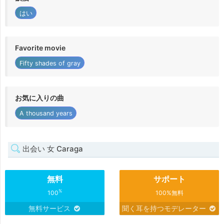
はい
Favorite movie
Fifty shades of gray
お気に入りの曲
A thousand years
出会い 女 Caraga
無料
サポート
%
100
100%無料
無料サービス
聞く耳を持つモデレーター