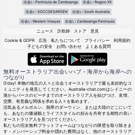
出会い Península de Zamboanga
出会い Region XII
出会い SOCCSKSARGEN
出会い South Australia
出会い Western Visayas
出会い Zamboanga Peninsula
ニュース
|
詐欺師
|
ストア
|
意見
Cookie & GDPR
|
広告
|
私たちについて
|
プライバシー
|
利用規約
|
子どもの安全
|
お問い合わせ
|
よくある質問
無料オーストラリア出会いハブ - 海岸から海岸への
つながり
G'day! 本物の地元の人々と出会うオーストラリアで最も友好的なコ
ミュニティを発見してください。Australia-chat.comはシドニーの
港からパースのビーチまでのオーストラリア人を結びつけ、友情、
交際、有意義な関係を求める人々を集めます。
活気あるメルボルン、熱帯のダーウィン、または大陸のどこにいて
も、あなたの価値観とライフスタイルの好みを共有する相性の良い
オーストラリア人を見つけてください。
私たちの完全無料プラットフォームはつながりの障壁を取り除きま
す - メンバーシップ料金や隠れた費用はなく、他のオーストラリア