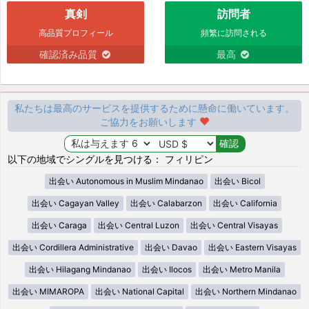
真剣
訪問者
高品質プロフィール
頻繁に訪問される
確認済み品質
最高
私たちは最高のサービスを提供するために懸命に働いています。
ご協力をお願いします
以下の地域でシングルを見つける： フィリピン
出会い Autonomous in Muslim Mindanao
出会い Bicol
出会い Cagayan Valley
出会い Calabarzon
出会い California
出会い Caraga
出会い Central Luzon
出会い Central Visayas
出会い Cordillera Administrative
出会い Davao
出会い Eastern Visayas
出会い Hilagang Mindanao
出会い Ilocos
出会い Metro Manila
出会い MIMAROPA
出会い National Capital
出会い Northern Mindanao