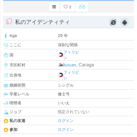
2
私のアイデンティティ
Age
29 年
ここに
深刻な関係
フィリピ
国
ン
Caraga
市区町村
Butuan
,
フィリピ
出身地
ン
婚姻状態
シングル
学業レベル
修士号
喫煙者
いいえ
ジョブ
指定されていない
私の友達
ログイン
参加
ログイン