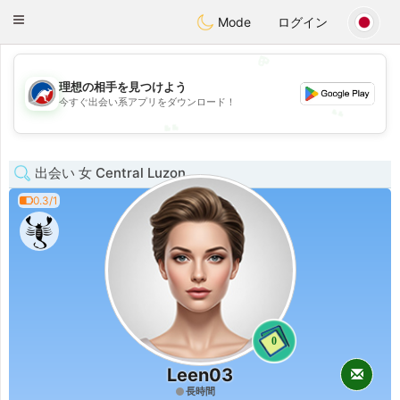
Australia
Chat
Toggle
Mode
ログイン
navigation
💖
💖
理想の相手を見つけよう
今すぐ出会い系アプリをダウンロード！
💕
💕
出会い 女 Central Luzon
0.3/1
0
Leen03
長時間