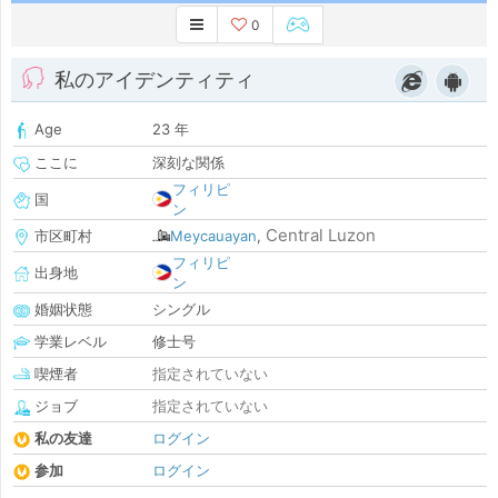
0
私のアイデンティティ
Age
23 年
ここに
深刻な関係
フィリピ
国
ン
Central Luzon
市区町村
Meycauayan
,
フィリピ
出身地
ン
婚姻状態
シングル
学業レベル
修士号
喫煙者
指定されていない
ジョブ
指定されていない
私の友達
ログイン
参加
ログイン