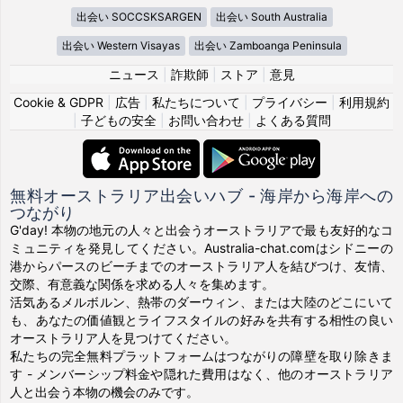
出会い SOCCSKSARGEN
出会い South Australia
出会い Western Visayas
出会い Zamboanga Peninsula
ニュース
|
詐欺師
|
ストア
|
意見
Cookie & GDPR
|
広告
|
私たちについて
|
プライバシー
|
利用規約
|
子どもの安全
|
お問い合わせ
|
よくある質問
無料オーストラリア出会いハブ - 海岸から海岸への
つながり
G'day! 本物の地元の人々と出会うオーストラリアで最も友好的なコ
ミュニティを発見してください。Australia-chat.comはシドニーの
港からパースのビーチまでのオーストラリア人を結びつけ、友情、
交際、有意義な関係を求める人々を集めます。
活気あるメルボルン、熱帯のダーウィン、または大陸のどこにいて
も、あなたの価値観とライフスタイルの好みを共有する相性の良い
オーストラリア人を見つけてください。
私たちの完全無料プラットフォームはつながりの障壁を取り除きま
す - メンバーシップ料金や隠れた費用はなく、他のオーストラリア
人と出会う本物の機会のみです。