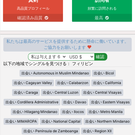
高品質プロフィール
頻繁に訪問される
確認済み品質
最高
私たちは最高のサービスを提供するために懸命に働いています。
ご協力をお願いします
以下の地域でシングルを見つける： フィリピン
出会い Autonomous in Muslim Mindanao
出会い Bicol
出会い Cagayan Valley
出会い Calabarzon
出会い California
出会い Caraga
出会い Central Luzon
出会い Central Visayas
出会い Cordillera Administrative
出会い Davao
出会い Eastern Visayas
出会い Hilagang Mindanao
出会い Ilocos
出会い Metro Manila
出会い MIMAROPA
出会い National Capital
出会い Northern Mindanao
出会い Península de Zamboanga
出会い Region XII