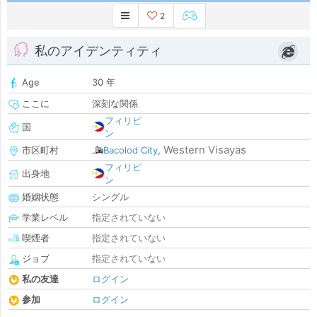
2
私のアイデンティティ
Age
30 年
ここに
深刻な関係
フィリピ
国
ン
Western Visayas
市区町村
Bacolod City
,
フィリピ
出身地
ン
婚姻状態
シングル
学業レベル
指定されていない
喫煙者
指定されていない
ジョブ
指定されていない
私の友達
ログイン
参加
ログイン