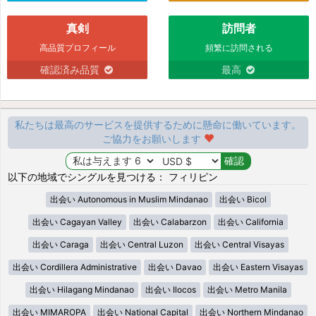
真剣
訪問者
高品質プロフィール
頻繁に訪問される
確認済み品質
最高
私たちは最高のサービスを提供するために懸命に働いています。
ご協力をお願いします
以下の地域でシングルを見つける： フィリピン
出会い Autonomous in Muslim Mindanao
出会い Bicol
出会い Cagayan Valley
出会い Calabarzon
出会い California
出会い Caraga
出会い Central Luzon
出会い Central Visayas
出会い Cordillera Administrative
出会い Davao
出会い Eastern Visayas
出会い Hilagang Mindanao
出会い Ilocos
出会い Metro Manila
出会い MIMAROPA
出会い National Capital
出会い Northern Mindanao