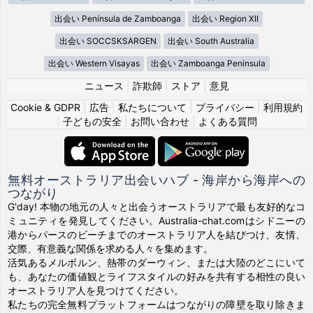
出会い Península de Zamboanga
出会い Region XII
出会い SOCCSKSARGEN
出会い South Australia
出会い Western Visayas
出会い Zamboanga Peninsula
ニュース
|
詐欺師
|
ストア
|
意見
Cookie & GDPR
|
広告
|
私たちについて
|
プライバシー
|
利用規約
|
子どもの安全
|
お問い合わせ
|
よくある質問
無料オーストラリア出会いハブ - 海岸から海岸への
つながり
G'day! 本物の地元の人々と出会うオーストラリアで最も友好的なコ
ミュニティを発見してください。Australia-chat.comはシドニーの
港からパースのビーチまでのオーストラリア人を結びつけ、友情、
交際、有意義な関係を求める人々を集めます。
活気あるメルボルン、熱帯のダーウィン、または大陸のどこにいて
も、あなたの価値観とライフスタイルの好みを共有する相性の良い
オーストラリア人を見つけてください。
私たちの完全無料プラットフォームはつながりの障壁を取り除きま