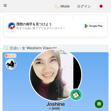
Australia
Chat
Toggle
Mode
ログイン
navigation
💖
理想の相手を見つけよう
💖
今すぐ出会い系アプリをダウンロード！
💕
💕
出会い 女 Western Visayas
0.5/1
1
Joshine
長時間