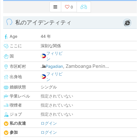
0
私のアイデンティティ
Age
44 年
ここに
深刻な関係
フィリピ
国
ン
Zamboanga Penin...
市区町村
Pagadian
,
フィリピ
出身地
ン
婚姻状態
シングル
学業レベル
指定されていない
喫煙者
指定されていない
ジョブ
指定されていない
私の友達
ログイン
参加
ログイン