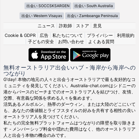
出会い SOCCSKSARGEN
出会い South Australia
出会い Western Visayas
出会い Zamboanga Peninsula
ニュース
|
詐欺師
|
ストア
|
意見
Cookie & GDPR
|
広告
|
私たちについて
|
プライバシー
|
利用規約
|
子どもの安全
|
お問い合わせ
|
よくある質問
無料オーストラリア出会いハブ - 海岸から海岸への
つながり
G'day! 本物の地元の人々と出会うオーストラリアで最も友好的なコ
ミュニティを発見してください。Australia-chat.comはシドニーの
港からパースのビーチまでのオーストラリア人を結びつけ、友情、
交際、有意義な関係を求める人々を集めます。
活気あるメルボルン、熱帯のダーウィン、または大陸のどこにいて
も、あなたの価値観とライフスタイルの好みを共有する相性の良い
オーストラリア人を見つけてください。
私たちの完全無料プラットフォームはつながりの障壁を取り除きま
す - メンバーシップ料金や隠れた費用はなく、他のオーストラリア
人と出会う本物の機会のみです。