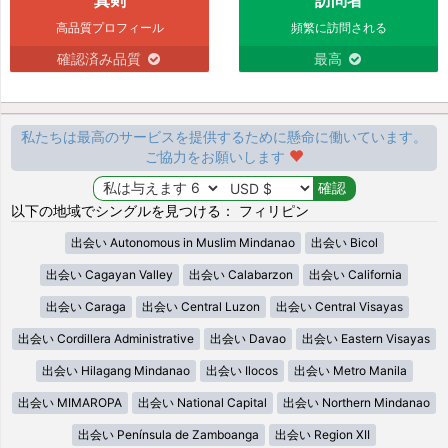
高品質プロフィール
頻繁に訪問される
確認済み品質
最高
私たちは最高のサービスを提供するために懸命に働いています。
ご協力をお願いします
以下の地域でシングルを見つける： フィリピン
出会い Autonomous in Muslim Mindanao
出会い Bicol
出会い Cagayan Valley
出会い Calabarzon
出会い California
出会い Caraga
出会い Central Luzon
出会い Central Visayas
出会い Cordillera Administrative
出会い Davao
出会い Eastern Visayas
出会い Hilagang Mindanao
出会い Ilocos
出会い Metro Manila
出会い MIMAROPA
出会い National Capital
出会い Northern Mindanao
出会い Península de Zamboanga
出会い Region XII