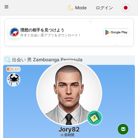
Australia
Chat
Toggle
Mode
ログイン
navigation
💖
理想の相手を見つけよう
💖
今すぐ出会い系アプリをダウンロード！
💕
💕
出会い 男 Zamboanga Peninsula
0.4/1
0
Jory82
長時間