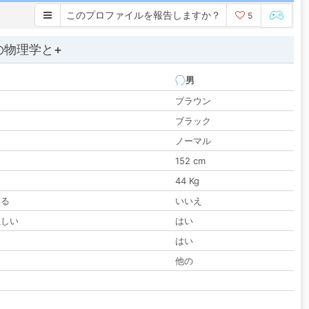
このプロファイルを報告しますか？
5
の物理学と+
男
ブラウン
ブラック
ノーマル
152 cm
44 Kg
いる
いいえ
欲しい
はい
る
はい
他の