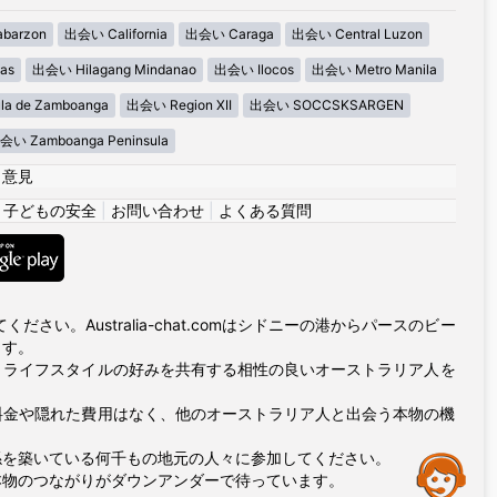
barzon
出会い California
出会い Caraga
出会い Central Luzon
as
出会い Hilagang Mindanao
出会い Ilocos
出会い Metro Manila
la de Zamboanga
出会い Region XII
出会い SOCCSKSARGEN
会い Zamboanga Peninsula
|
意見
|
子どもの安全
|
お問い合わせ
|
よくある質問
い。Australia-chat.comはシドニーの港からパースのビー
ます。
とライフスタイルの好みを共有する相性の良いオーストラリア人を
プ料金や隠れた費用はなく、他のオーストラリア人と出会う本物の機
係を築いている何千もの地元の人々に参加してください。
Assistance
本物のつながりがダウンアンダーで待っています。