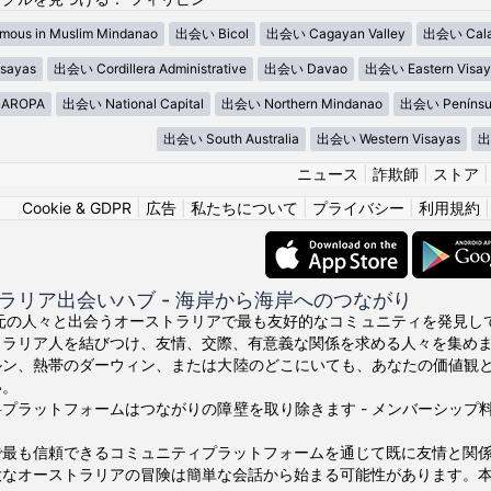
ous in Muslim Mindanao
出会い Bicol
出会い Cagayan Valley
出会い Cala
sayas
出会い Cordillera Administrative
出会い Davao
出会い Eastern Visay
AROPA
出会い National Capital
出会い Northern Mindanao
出会い Penínsu
出会い South Australia
出会い Western Visayas
出
ニュース
|
詐欺師
|
ストア
Cookie & GDPR
|
広告
|
私たちについて
|
プライバシー
|
利用規約
ラリア出会いハブ - 海岸から海岸へのつながり
の地元の人々と出会うオーストラリアで最も友好的なコミュニティを発見してくださ
トラリア人を結びつけ、友情、交際、有意義な関係を求める人々を集め
ルン、熱帯のダーウィン、または大陸のどこにいても、あなたの価値観
い。
プラットフォームはつながりの障壁を取り除きます - メンバーシッ
で最も信頼できるコミュニティプラットフォームを通じて既に友情と関
大なオーストラリアの冒険は簡単な会話から始まる可能性があります。