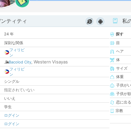
1
デンティティ
私
24 年
探す
深刻な関係
目
フィリピ
ヘア
ン
体
Western Visayas
Bacolod City
,
サイズ
フィリピ
ン
体重
シングル
子供が
指定されていない
子供が
いいえ
恋に出
学生
宗教
ログイン
ログイン