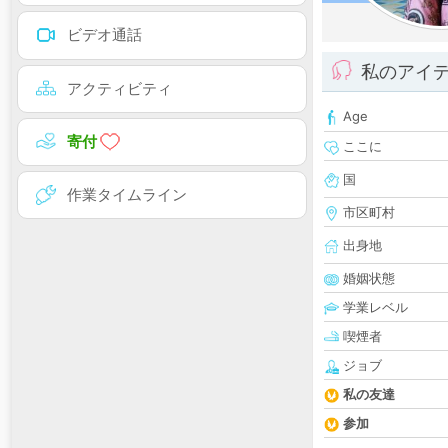
ビデオ通話
私のアイ
アクティビティ
Age
寄付
ここに
国
作業タイムライン
市区町村
出身地
婚姻状態
学業レベル
喫煙者
ジョブ
私の友達
参加