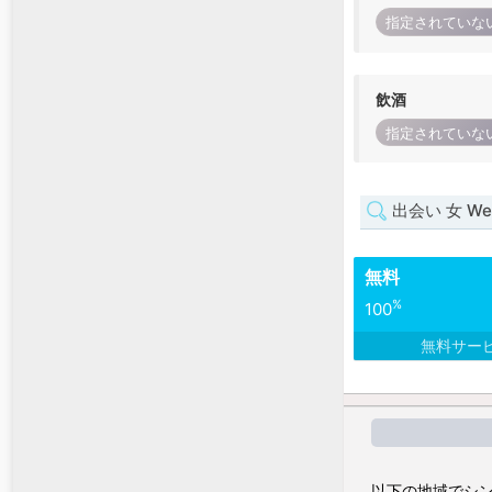
指定されていな
飲酒
指定されていな
出会い 女 West
無料
%
100
無料サー
以下の地域でシン