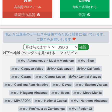
高品質プロフィール
頻繁に訪問される
確認済み品質
最高
私たちは最高のサービスを提供するために懸命に働いています。
ご協力をお願いします
以下の地域でシングルを見つける： フィリピン
出会い Autonomous in Muslim Mindanao
出会い Bicol
出会い Cagayan Valley
出会い Calabarzon
出会い California
出会い Caraga
出会い Central Luzon
出会い Central Visayas
出会い Cordillera Administrative
出会い Davao
出会い Eastern Visayas
出会い Hilagang Mindanao
出会い Ilocos
出会い Metro Manila
出会い MIMAROPA
出会い National Capital
出会い Northern Mindanao
出会い Península de Zamboanga
出会い Region XII