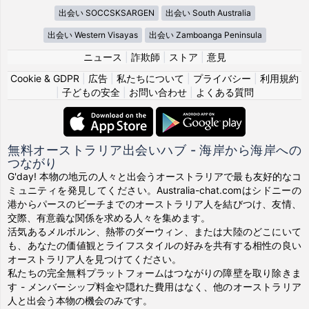
出会い SOCCSKSARGEN
出会い South Australia
出会い Western Visayas
出会い Zamboanga Peninsula
ニュース
|
詐欺師
|
ストア
|
意見
Cookie & GDPR
|
広告
|
私たちについて
|
プライバシー
|
利用規約
|
子どもの安全
|
お問い合わせ
|
よくある質問
無料オーストラリア出会いハブ - 海岸から海岸への
つながり
G'day! 本物の地元の人々と出会うオーストラリアで最も友好的なコ
ミュニティを発見してください。Australia-chat.comはシドニーの
港からパースのビーチまでのオーストラリア人を結びつけ、友情、
交際、有意義な関係を求める人々を集めます。
活気あるメルボルン、熱帯のダーウィン、または大陸のどこにいて
も、あなたの価値観とライフスタイルの好みを共有する相性の良い
オーストラリア人を見つけてください。
私たちの完全無料プラットフォームはつながりの障壁を取り除きま
す - メンバーシップ料金や隠れた費用はなく、他のオーストラリア
人と出会う本物の機会のみです。