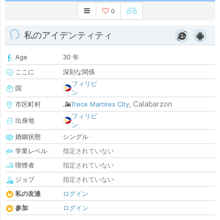
0
私のアイデンティティ
Age
30 年
ここに
深刻な関係
フィリピ
国
ン
Calabarzon
市区町村
Trece Martires City
,
フィリピ
出身地
ン
婚姻状態
シングル
学業レベル
指定されていない
喫煙者
指定されていない
ジョブ
指定されていない
私の友達
ログイン
参加
ログイン