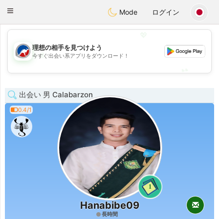
Australia
Chat
Toggle
Mode
ログイン
navigation
💖
理想の相手を見つけよう
💖
今すぐ出会い系アプリをダウンロード！
💕
💕
出会い 男 Calabarzon
0.4/1
1
Hanabibe09
長時間