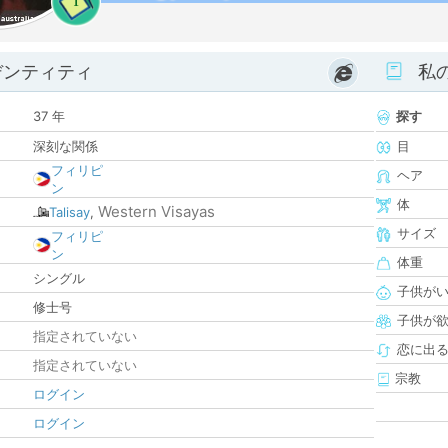
1
デンティティ
私
37 年
探す
深刻な関係
目
フィリピ
ヘア
ン
体
Western Visayas
Talisay
,
サイズ
フィリピ
ン
体重
シングル
子供が
修士号
子供が
指定されていない
恋に出
指定されていない
宗教
ログイン
ログイン