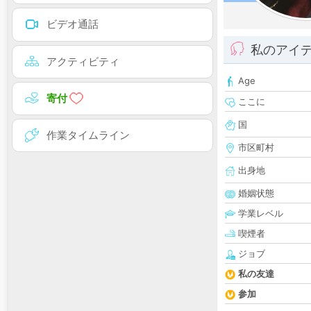
ビデオ通話
私のアイ
アクティビティ
Age
寄付
ここに
国
作業タイムライン
市区町村
出身地
婚姻状態
学業レベル
喫煙者
ジョブ
私の友達
参加