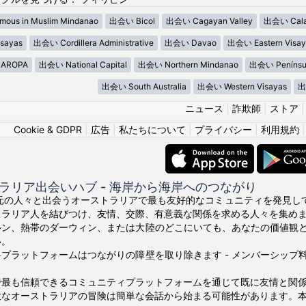
ous in Muslim Mindanao
出会い Bicol
出会い Cagayan Valley
出会い Cala
sayas
出会い Cordillera Administrative
出会い Davao
出会い Eastern Visay
AROPA
出会い National Capital
出会い Northern Mindanao
出会い Penínsu
出会い South Australia
出会い Western Visayas
出
ニュース
|
詐欺師
|
ストア
Cookie & GDPR
|
広告
|
私たちについて
|
プライバシー
|
利用規約
ラリア出会いハブ - 海岸から海岸へのつながり
の地元の人々と出会うオーストラリアで最も友好的なコミュニティを発見してくださ
トラリア人を結びつけ、友情、交際、有意義な関係を求める人々を集め
ルン、熱帯のダーウィン、または大陸のどこにいても、あなたの価値観
い。
プラットフォームはつながりの障壁を取り除きます - メンバーシッ
で最も信頼できるコミュニティプラットフォームを通じて既に友情と関
大なオーストラリアの冒険は簡単な会話から始まる可能性があります。