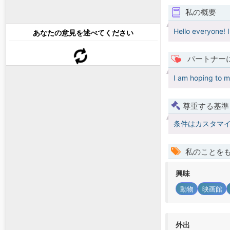
私の概要
Hello everyone! I
あなたの意見を述べてください
パートナー
I am hoping to m
尊重する基準
条件はカスタマ
私のことを
興味
動物
映画館
外出