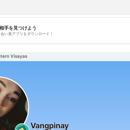
相手を見つけよう
💖
出会い系アプリをダウンロード！
💕
ern Visayas
Vangpinay