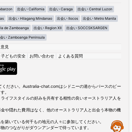
barzon
出会い California
出会い Caraga
出会い Central Luzon
as
出会い Hilagang Mindanao
出会い Ilocos
出会い Metro Manila
la de Zamboanga
出会い Region XII
出会い SOCCSKSARGEN
会い Zamboanga Peninsula
|
意見
|
子どもの安全
|
お問い合わせ
|
よくある質問
い。Australia-chat.comはシドニーの港からパースのビー
ます。
とライフスタイルの好みを共有する相性の良いオーストラリア人を
プ料金や隠れた費用はなく、他のオーストラリア人と出会う本物の機
係を築いている何千もの地元の人々に参加してください。
Assistance
本物のつながりがダウンアンダーで待っています。