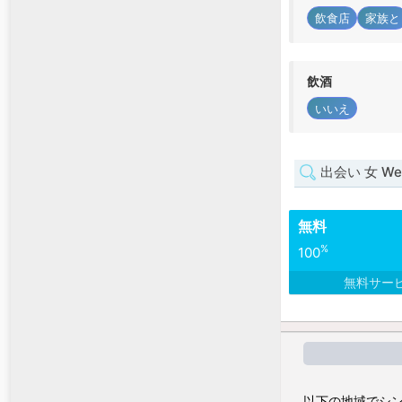
飲食店
家族と
飲酒
いいえ
出会い 女 West
無料
%
100
無料サー
以下の地域でシン