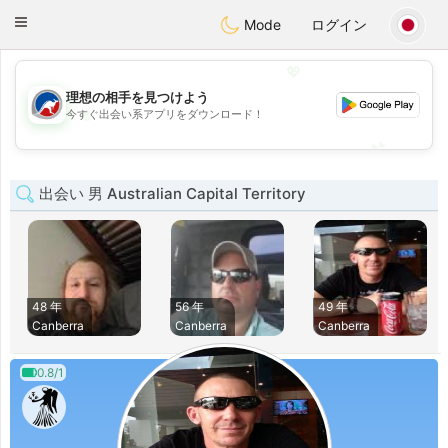
Australia
Chat
Toggle
Mode
ログイン
navigation
💖
理想の相手を見つけよう
💖
今すぐ出会い系アプリをダウンロード！
💕
💕
出会い 男 Australian Capital Territory
48 年
56 年
49 年
Canberra
Canberra
Canberra
0.8/1