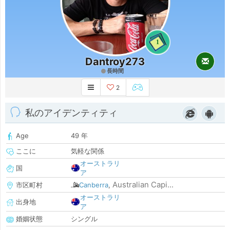
1
Dantroy273
長時間
2
私のアイデンティティ
Age
49 年
ここに
気軽な関係
オーストラリ
国
ア
Australian Capi...
市区町村
Canberra
,
オーストラリ
出身地
ア
婚姻状態
シングル