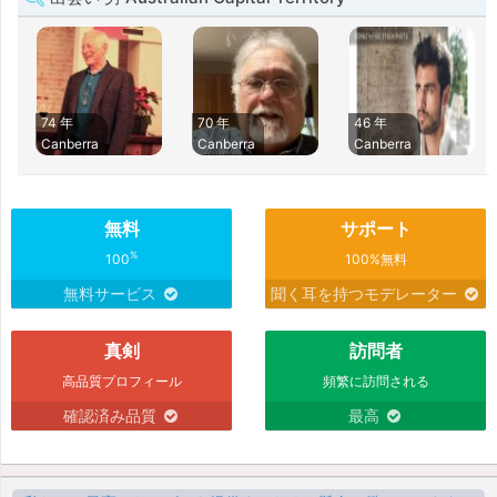
74 年
70 年
46 年
Canberra
Canberra
Canberra
無料
サポート
%
100
100%無料
無料サービス
聞く耳を持つモデレーター
真剣
訪問者
高品質プロフィール
頻繁に訪問される
確認済み品質
最高