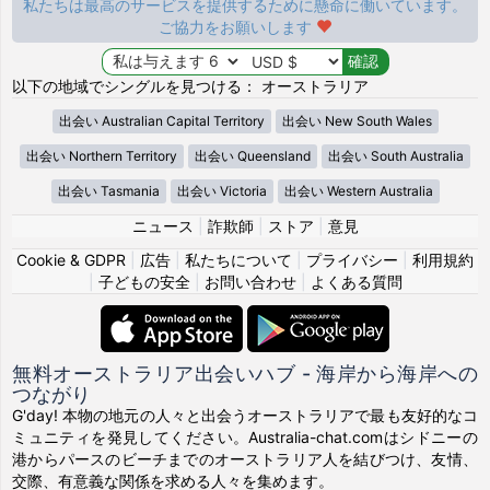
私たちは最高のサービスを提供するために懸命に働いています。
ご協力をお願いします
以下の地域でシングルを見つける： オーストラリア
出会い Australian Capital Territory
出会い New South Wales
出会い Northern Territory
出会い Queensland
出会い South Australia
出会い Tasmania
出会い Victoria
出会い Western Australia
ニュース
|
詐欺師
|
ストア
|
意見
Cookie & GDPR
|
広告
|
私たちについて
|
プライバシー
|
利用規約
|
子どもの安全
|
お問い合わせ
|
よくある質問
無料オーストラリア出会いハブ - 海岸から海岸への
つながり
G'day! 本物の地元の人々と出会うオーストラリアで最も友好的なコ
ミュニティを発見してください。Australia-chat.comはシドニーの
港からパースのビーチまでのオーストラリア人を結びつけ、友情、
交際、有意義な関係を求める人々を集めます。