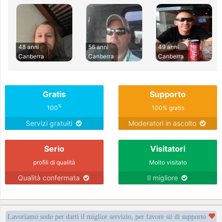
48 anni
56 anni
49 anni
Canberra
Canberra
Canberra
Gratis
Supporto
%
100
100% gratis
Servizi gratuiti
Moderatori in ascolto
Serio
Visitatori
profili di qualità
Molto visitato
Qualità confermata
Il migliore
Lavoriamo sodo per darti il miglior servizio, per favore sii di supporto