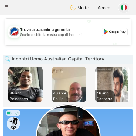
Australia
Chat
Toggle
Mode
Accedi
navigation
💖
Trova la tua anima gemella
💖
Scarica subito la nostra app di incontri!
💕
💕
Incontri Uomo Australian Capital Territory
48 anni
46 anni
46 anni
Belconnen
Phillip
Canberra
0.8/1