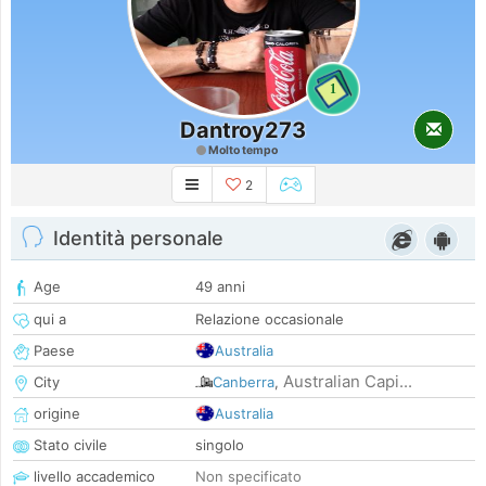
1
Dantroy273
Molto tempo
2
Identità personale
Age
49 anni
qui a
Relazione occasionale
Paese
Australia
Australian Capi...
City
Canberra
,
origine
Australia
Stato civile
singolo
livello accademico
Non specificato