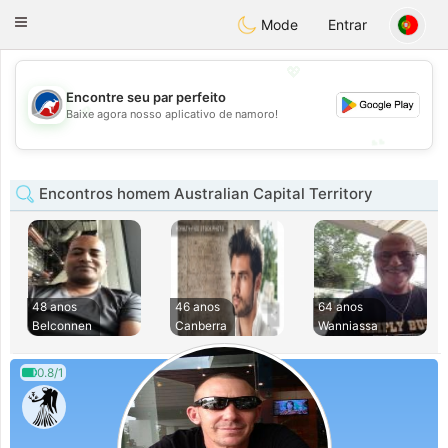
Australia
Chat
Toggle
Mode
Entrar
navigation
💖
Encontre seu par perfeito
💖
Baixe agora nosso aplicativo de namoro!
💕
💕
Encontros homem Australian Capital Territory
48 anos
46 anos
64 anos
Belconnen
Canberra
Wanniassa
0.8/1