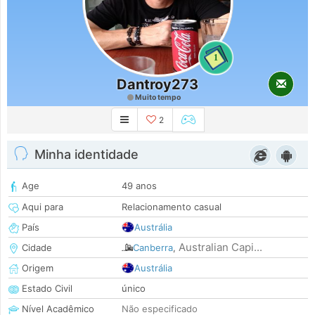
1
Dantroy273
Muito tempo
2
Minha identidade
Age
49 anos
Aqui para
Relacionamento casual
País
Austrália
Australian Capi...
Cidade
Canberra
,
Origem
Austrália
Estado Civil
único
Nível Acadêmico
Não especificado