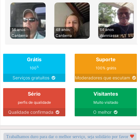
56 anos
48 anos
64 anos
Canberra
Canberra
Wanniassa
Grátis
Suporte
%
100
100% grátis
Serviços gratuitos
Moderadores que escutam
Sério
Visitantes
perfis de qualidade
Muito visitado
Qualidade confirmada
O melhor
Trabalhamos duro para dar o melhor serviço, seja solidário por favor