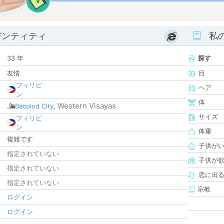
0
デンティティ
私
33 年
探す
友情
目
フィリピ
ヘア
ン
体
Western Visayas
Bacolod City
,
サイズ
フィリピ
ン
体重
複雑です
子供が
指定されていない
子供が
指定されていない
恋に出
指定されていない
宗教
ログイン
ログイン