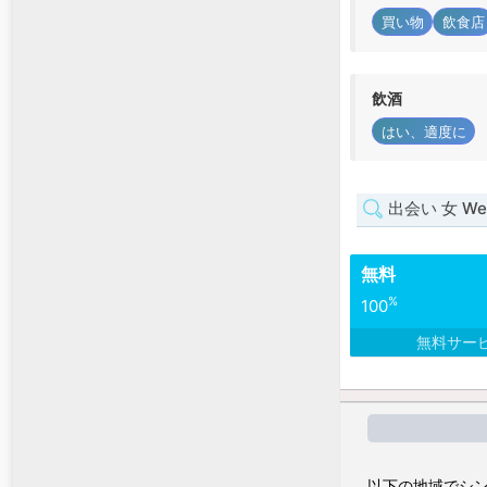
買い物
飲食店
飲酒
はい、適度に
出会い 女 West
無料
%
100
無料サー
以下の地域でシン