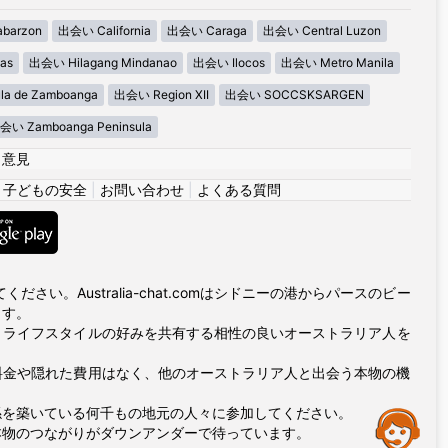
barzon
出会い California
出会い Caraga
出会い Central Luzon
as
出会い Hilagang Mindanao
出会い Ilocos
出会い Metro Manila
la de Zamboanga
出会い Region XII
出会い SOCCSKSARGEN
会い Zamboanga Peninsula
|
意見
|
子どもの安全
|
お問い合わせ
|
よくある質問
い。Australia-chat.comはシドニーの港からパースのビー
ます。
とライフスタイルの好みを共有する相性の良いオーストラリア人を
プ料金や隠れた費用はなく、他のオーストラリア人と出会う本物の機
係を築いている何千もの地元の人々に参加してください。
Assistance
本物のつながりがダウンアンダーで待っています。