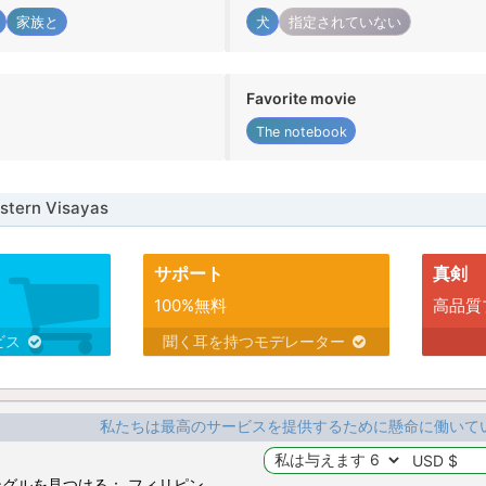
家族と
犬
指定されていない
Favorite movie
The notebook
ern Visayas
サポート
真剣
100%無料
高品質
ビス
聞く耳を持つモデレーター
私たちは最高のサービスを提供するために懸命に働いて
グルを見つける： フィリピン