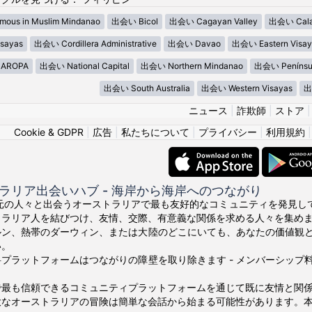
ous in Muslim Mindanao
出会い Bicol
出会い Cagayan Valley
出会い Cala
sayas
出会い Cordillera Administrative
出会い Davao
出会い Eastern Visay
AROPA
出会い National Capital
出会い Northern Mindanao
出会い Penínsu
出会い South Australia
出会い Western Visayas
出
ニュース
|
詐欺師
|
ストア
Cookie & GDPR
|
広告
|
私たちについて
|
プライバシー
|
利用規約
ラリア出会いハブ - 海岸から海岸へのつながり
の地元の人々と出会うオーストラリアで最も友好的なコミュニティを発見してくださ
トラリア人を結びつけ、友情、交際、有意義な関係を求める人々を集め
ルン、熱帯のダーウィン、または大陸のどこにいても、あなたの価値観
い。
プラットフォームはつながりの障壁を取り除きます - メンバーシッ
で最も信頼できるコミュニティプラットフォームを通じて既に友情と関
大なオーストラリアの冒険は簡単な会話から始まる可能性があります。