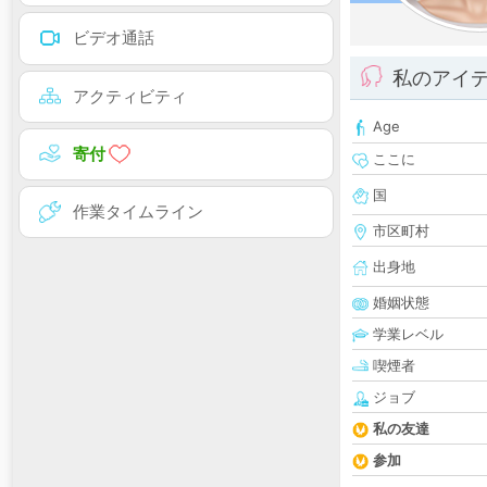
ビデオ通話
私のアイ
アクティビティ
Age
寄付
ここに
国
作業タイムライン
市区町村
出身地
婚姻状態
学業レベル
喫煙者
ジョブ
私の友達
参加