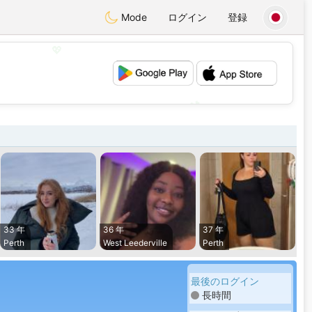
Mode
ログイン
登録
💖
💕
33 年
36 年
37 年
Perth
West Leederville
Perth
最後のログイン
長時間