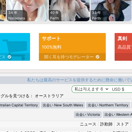
34 年
40 年
33 年
Nollamara
Perth
Perth
サポート
真剣
100%無料
高品質
ビス
聞く耳を持つモデレーター
私たちは最高のサービスを提供するために懸命に働いて
グルを見つける： オーストラリア
lian Capital Territory
出会い New South Wales
出会い Northern Territory
出会い Victoria
出会い Western Au
ニュース
|
詐欺師
|
ストア