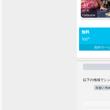
47 年
Cottesloe
無料
%
100
無料サー
以下の地域でシン
出会い Austra