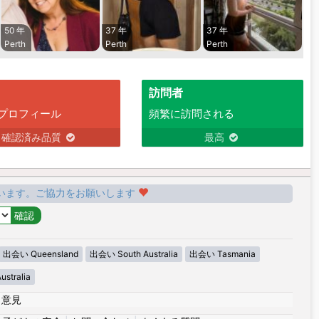
50 年
37 年
37 年
Perth
Perth
Perth
訪問者
プロフィール
頻繁に訪問される
確認済み品質
最高
います。ご協力をお願いします
出会い Queensland
出会い South Australia
出会い Tasmania
stralia
|
意見