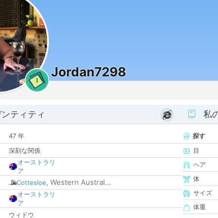
Jordan7298
1
デンティティ
私
47 年
探す
深刻な関係
目
オーストラリ
ヘア
ア
体
Western Austral...
Cottesloe
,
サイズ
オーストラリ
ア
体重
ウィドウ