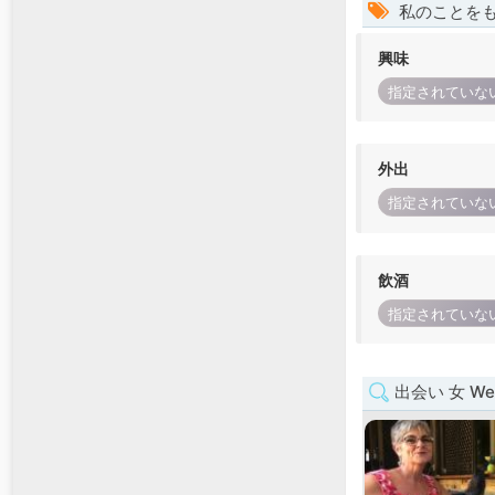
私のことを
興味
指定されていな
外出
指定されていな
飲酒
指定されていな
出会い 女 West