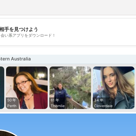
相手を見つけよう
💖
出会い系アプリをダウンロード！
💕
rn Australia
50 年
61 年
34 年
Perth
Thornlie
Cloverdale