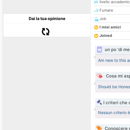
livello accademi
Fumare
Dai la tua opinione
Job
I miei amici
Joined
un po 'di me
Am new to this an
Cosa mi asp
Should be Hones
I criteri che
Nessun criterio 
Conoscere 