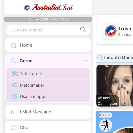
Australia
Chat
Sydney 2026-08-06 13:54
Trova 
Scarica 
Home
Incontri Donn
Cerca
Tutti i profili
Matchmaker
Usa la mappa
45 anni
Cannington
I Miei Messaggi
0.6/1
Chat