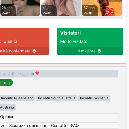
26 anni
41 anni
37 anni
Perth
Perth
Perth
Visitatori
di qualità
Molto visitato
alità confermata
Il migliore
favore sii di supporto
Incontri Queensland
Incontri South Australia
Incontri Tasmania
Australia
Opinioni
izzo
|
Sicurezza dei minori
|
Contatto
|
FAQ