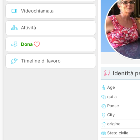
Videochiamata
Attività
Dona
Timeline di lavoro
Identità 
Age
qui a
Paese
City
origine
Stato civile