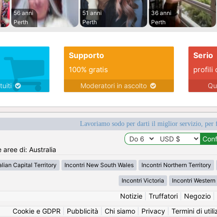
56 anni
51 anni
36 anni
Perth
Perth
Perth
Supporto
Serio
100% gratis
profili 
tuiti
Moderatori in ascolto
Qu
Lavoriamo sodo per darti il miglior servizio, per 
 aree di: Australia
alian Capital Territory
Incontri New South Wales
Incontri Northern Territory
Incontri Victoria
Incontri Western 
Notizie
|
Truffatori
|
Negozio
|
Cookie e GDPR
|
Pubblicità
|
Chi siamo
|
Privacy
|
Termini di util