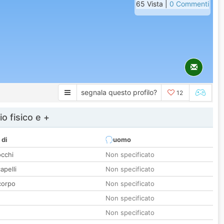
65 Vista |
0 Commenti
segnala questo profilo?
12
io fisico e +
 di
uomo
occhi
Non specificato
apelli
Non specificato
corpo
Non specificato
Non specificato
Non specificato