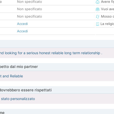
co
Non specificato
Avere fig
Non specificato
Vuoi ave
Non specificato
Mosso d
Accedi
La religi
Accedi
d looking for a serious honest reliable long term relationship .
etto dal mio partner
t and Reliable
 dovrebbero essere rispettati
è stato personalizzato
me