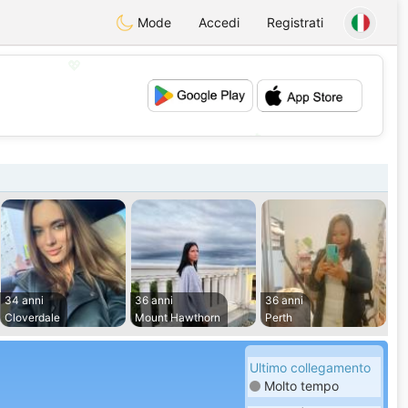
Mode
Accedi
Registrati
💖
💕
34 anni
36 anni
36 anni
Cloverdale
Mount Hawthorn
Perth
Ultimo collegamento
Molto tempo