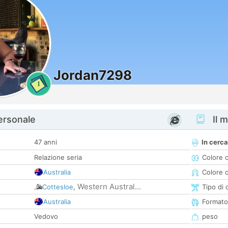
Jordan7298
1
personale
Il m
47 anni
In cerca
Relazione seria
Colore 
Australia
Colore c
Western Austral...
Cottesloe
,
Tipo di 
Australia
Formato
Vedovo
peso