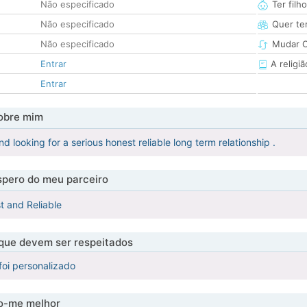
Não especificado
Ter filh
Não especificado
Quer ter
Não especificado
Mudar C
Entrar
A religiã
Entrar
obre mim
d looking for a serious honest reliable long term relationship .
pero do meu parceiro
t and Reliable
 que devem ser respeitados
foi personalizado
-me melhor