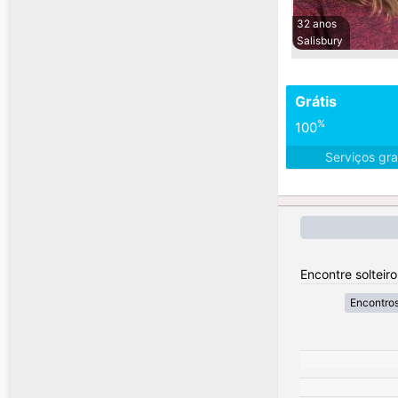
32 anos
Salisbury
Grátis
%
100
Serviços gra
Encontre solteiro
Encontros