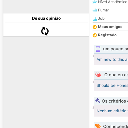
Nível Acadêmico
Fumar
Dê sua opinião
Job
Meus amigos
Registado
um pouco s
Am new to this an
O que eu es
Should be Hones
Os critérios
Nenhum critério 
Conhecendo