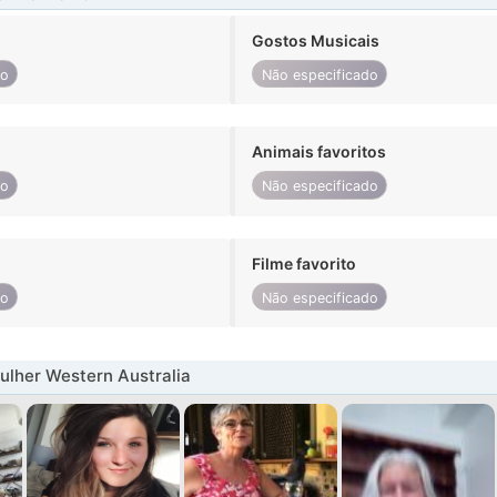
Gostos Musicais
do
Não especificado
Animais favoritos
do
Não especificado
Filme favorito
do
Não especificado
lher Western Australia