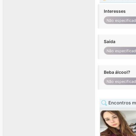
Interesses
Não especifica
Saída
Não especifica
Beba álcool?
Não especifica
Encontros mu