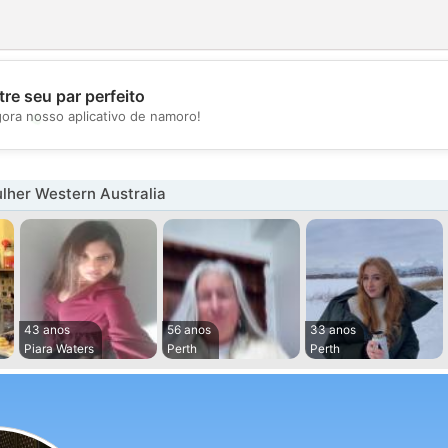
re seu par perfeito
💖
gora nosso aplicativo de namoro!
💕
lher Western Australia
43 anos
56 anos
33 anos
Piara Waters
Perth
Perth