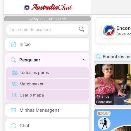
Australia
Chat
Sydney 2026-08-09 17:19
Encont
Baixe a
Início
Encontros mu
Pesquisar
Todos os perfis
Matchmaker
Usar o mapa
47 anos
Cottesloe
Minhas Mensagens
0.6/1
Chat