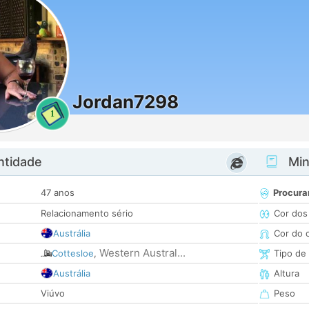
Jordan7298
1
ntidade
Minh
47 anos
Procura
Relacionamento sério
Cor dos
Austrália
Cor do 
Western Austral...
Cottesloe
,
Tipo de
Austrália
Altura
Viúvo
Peso