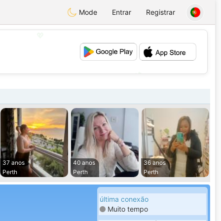
Mode
Entrar
Registrar
💖
💕
37 anos
40 anos
36 anos
Perth
Perth
Perth
última conexão
Muito tempo