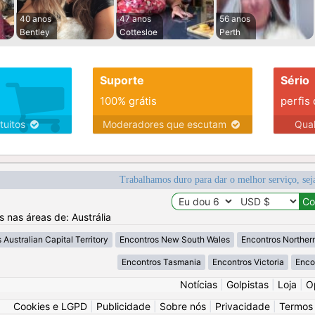
40 anos
47 anos
56 anos
Bentley
Cottesloe
Perth
Suporte
Sério
100% grátis
perfis
tuitos
Moderadores que escutam
Qua
Trabalhamos duro para dar o melhor serviço, sej
s nas áreas de: Austrália
 Australian Capital Territory
Encontros New South Wales
Encontros Northern
Encontros Tasmania
Encontros Victoria
Enco
Notícias
|
Golpistas
|
Loja
|
O
Cookies e LGPD
|
Publicidade
|
Sobre nós
|
Privacidade
|
Termos