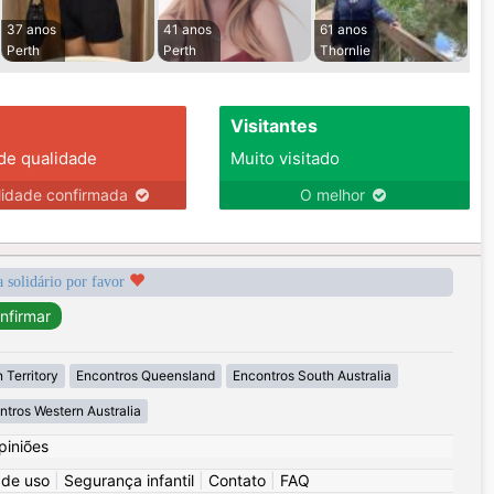
37 anos
41 anos
61 anos
Perth
Perth
Thornlie
Visitantes
 de qualidade
Muito visitado
lidade confirmada
O melhor
a solidário por favor
 Territory
Encontros Queensland
Encontros South Australia
ntros Western Australia
piniões
 de uso
|
Segurança infantil
|
Contato
|
FAQ