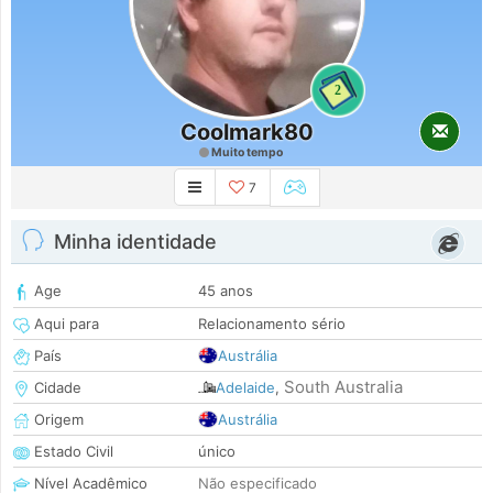
2
Coolmark80
Muito tempo
7
Minha identidade
Age
45 anos
Aqui para
Relacionamento sério
País
Austrália
South Australia
Cidade
Adelaide
,
Origem
Austrália
Estado Civil
único
Nível Acadêmico
Não especificado