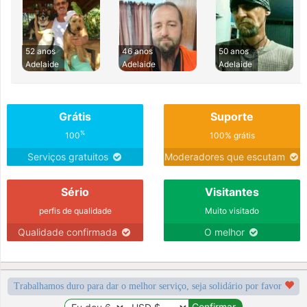
52 anos
46 anos
50 anos
Adelaide
Adelaide
Adelaide
Grátis
Suporte
%
100
100% grátis
Serviços gratuitos
Moderadores que escutam
Sério
Visitantes
perfis de qualidade
Muito visitado
Qualidade confirmada
O melhor
Trabalhamos duro para dar o melhor serviço, seja solidário por favor