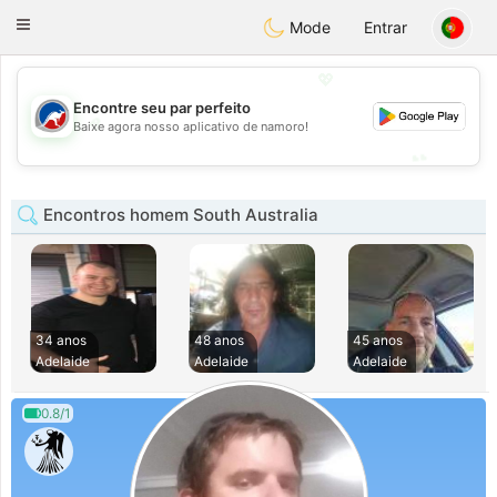
Australia
Chat
Toggle
Mode
Entrar
navigation
💖
Encontre seu par perfeito
💖
Baixe agora nosso aplicativo de namoro!
💕
💕
Encontros homem South Australia
34 anos
48 anos
45 anos
Adelaide
Adelaide
Adelaide
0.8/1