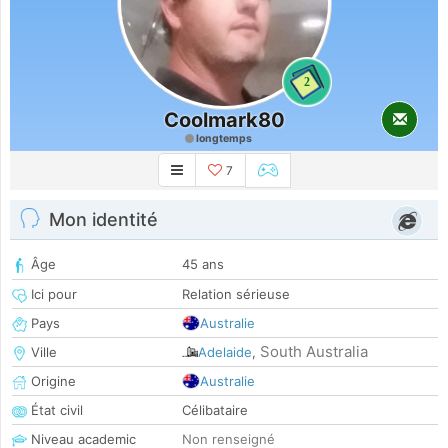
2
Coolmark80
longtemps
7
Mon identité
Âge
45 ans
Ici pour
Relation sérieuse
Pays
Australie
South Australia
Ville
Adelaide
,
Origine
Australie
État civil
Célibataire
Niveau academic
Non renseigné