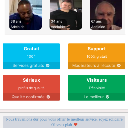
38 ans
34 ans
67 ans
Adelaide
Adelaide
Adelaide
Gratuit
Support
%
100
100% gratuit
Services gratuits
Modérateurs à l'écoute
Sérieux
Visiteurs
profils de qualité
Très visité
Qualité confirmée
Le meilleur
Nous travaillons dur pour vous offrir le meilleur service, soyez solidaire
s'il vous plaît