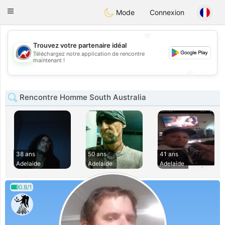
Australia
Chat
Toggle
Mode
Connexion
navigation
💖
Trouvez votre partenaire idéal
Téléchargez notre application de rencontre
💖
maintenant !
💕
💕
Rencontre Homme South Australia
38 ans
50 ans
41 ans
Adelaide
Adelaide
Adelaide
0.8/1