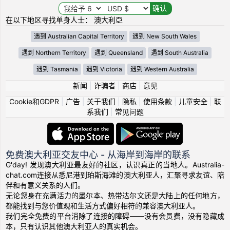
在以下地区寻找单身人士： 澳大利亞
遇到 Australian Capital Territory
遇到 New South Wales
遇到 Northern Territory
遇到 Queensland
遇到 South Australia
遇到 Tasmania
遇到 Victoria
遇到 Western Australia
新闻
|
诈骗者
|
商店
|
意见
Cookie和GDPR
|
广告
|
关于我们
|
隐私
|
使用条款
|
儿童安全
|
联
系我们
|
常见问题
免费澳大利亚交友中心 - 从海岸到海岸的联系
G'day! 发现澳大利亚最友好的社区，认识真正的当地人。Australia-
chat.com连接从悉尼港到珀斯海滩的澳大利亚人，汇聚寻求友谊、陪
伴和有意义关系的人们。
无论您身在充满活力的墨尔本、热带达尔文还是大陆上的任何地方，
都能找到与您价值观和生活方式偏好相符的兼容澳大利亚人。
我们完全免费的平台消除了连接的障碍——没有会员费，没有隐藏成
本，只有认识其他澳大利亚人的真实机会。