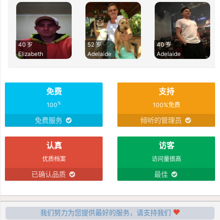
40 岁
52 岁
40 岁
Elizabeth
Adelaide
Adelaide
免费
支持
%
100
100%免费
免费服务
倾听的管理员
认真
访客
优质档案
访问量很高
已确认品质
最佳
我们努力为您提供最好的服务，请支持我们