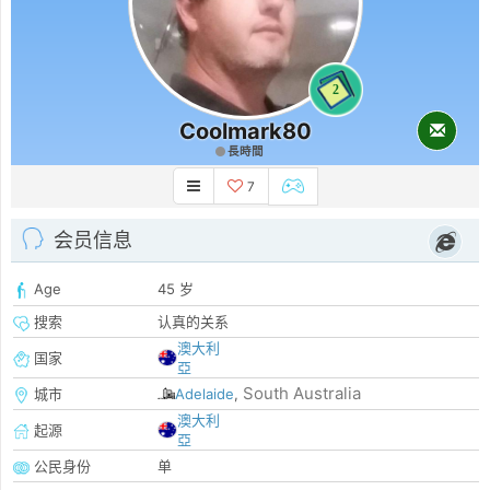
2
Coolmark80
長時間
7
会员信息
Age
45 岁
搜索
认真的关系
澳大利
国家
亞
South Australia
城市
Adelaide
,
澳大利
起源
亞
公民身份
单