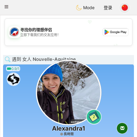
Australia
Chat
Toggle
Mode
登录
navigation
💖
寻找你的理想伴侣
立即下载我们的交友应用！
💖
💕
💕
遇到 女人 Nouvelle-Aquitaine
0.9/1
2
Alexandra1
長時間