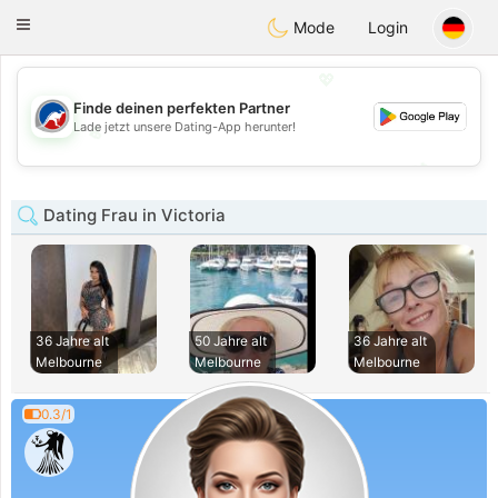
Australia
Chat
Toggle
Mode
Login
navigation
💖
Finde deinen perfekten Partner
Lade jetzt unsere Dating-App herunter!
💖
💕
💕
Dating Frau in Victoria
36 Jahre alt
50 Jahre alt
36 Jahre alt
Melbourne
Melbourne
Melbourne
0.3/1