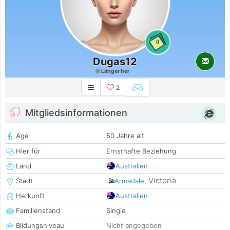
0
Dugas12
Länger her
2
Mitgliedsinformationen
Age
50 Jahre alt
Hier für
Ernsthafte Beziehung
Land
Australien
Victoria
Stadt
Armadale
,
Herkunft
Australien
Familienstand
Single
Bildungsniveau
Nicht angegeben