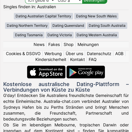
Singles finden in: Australien
Dating Australian Capital Territory
Dating New South Wales
Dating Northern Territory
Dating Queensland
Dating South Australia
Dating Tasmania
Dating Victoria
Dating Western Australia
News
|
Fakes
|
Shop
|
Meinungen
Cookies & DSGVO
|
Werbung
|
Über uns
|
Datenschutz
|
AGB
|
Kindersicherheit
|
Kontakt
|
FAQ
Kostenlose australische Dating-Plattform –
Verbindungen von Küste zu Küste
G'day! Entdecken Sie Australiens freundlichste Gemeinschaft für
echte Einheimische. Australia-chat.com verbindet Australier von
Sydneys Hafen bis zu Perths Stränden und bringt Menschen
zusammen, die Freundschaft, Partnerschaft und
bedeutungsvolle Beziehungen suchen.
Ob Sie im lebendigen Melbourne, tropischen Darwin oder
irgendwo auf dem Kontinent sind – finden Sie kompatible