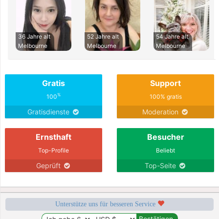
36 Jahre alt
52 Jahre alt
54 Jahre alt
Melbourne
Melbourne
Melbourne
Gratis
Support
%
100
100% gratis
Gratisdienste
Moderation
Ernsthaft
Besucher
Top-Profile
Beliebt
Geprüft
Top-Seite
Unterstütze uns für besseren Service