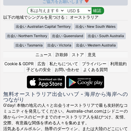
ご協力をお願いします
以下の地域でシングルを見つける： オーストラリア
出会い Australian Capital Territory
出会い New South Wales
出会い Northern Territory
出会い Queensland
出会い South Australia
出会い Tasmania
出会い Victoria
出会い Western Australia
ニュース
|
詐欺師
|
ストア
|
意見
Cookie & GDPR
|
広告
|
私たちについて
|
プライバシー
|
利用規約
|
子どもの安全
|
お問い合わせ
|
よくある質問
無料オーストラリア出会いハブ - 海岸から海岸への
つながり
G'day! 本物の地元の人々と出会うオーストラリアで最も友好的なコ
ミュニティを発見してください。Australia-chat.comはシドニーの
港からパースのビーチまでのオーストラリア人を結びつけ、友情、
交際、有意義な関係を求める人々を集めます。
活気あるメルボルン、熱帯のダーウィン、または大陸のどこにいて