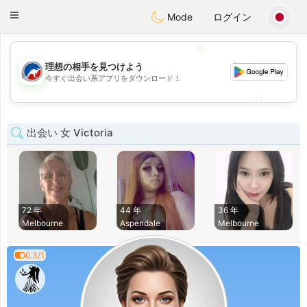
Australia
Chat
Toggle
Mode
ログイン
navigation
💖
理想の相手を見つけよう
💖
今すぐ出会い系アプリをダウンロード！
💕
💕
出会い 女 Victoria
72 年
44 年
36 年
Melbourne
Aspendale
Melbourne
0.3/1