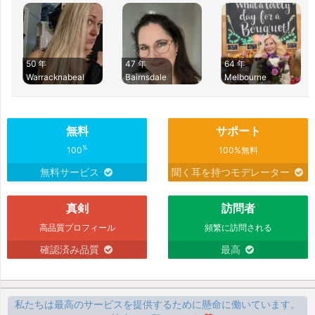
50 年
47 年
64 年
Warracknabeal
Bairnsdale
Melbourne
無料
サポート
%
100
100%無料
無料サービス
聞く耳を持つモデレーター
真剣
訪問者
高品質プロフィール
頻繁に訪問される
確認済み品質
最高
私たちは最高のサービスを提供するために懸命に働いています。