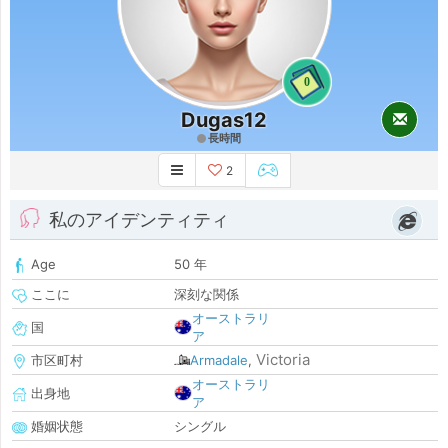
0
Dugas12
長時間
2
私のアイデンティティ
Age
50 年
ここに
深刻な関係
オーストラリ
国
ア
Victoria
市区町村
Armadale
,
オーストラリ
出身地
ア
婚姻状態
シングル