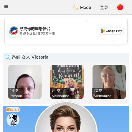
Australia
Chat
Toggle
Mode
登录
navigation
💖
寻找你的理想伴侣
💖
立即下载我们的交友应用！
💕
💕
遇到 女人 Victoria
44 岁
64 岁
72 岁
Preston
Melbourne
Melbourne
0.3/1