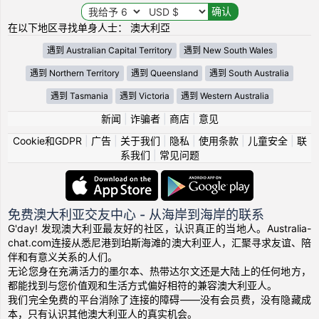
在以下地区寻找单身人士： 澳大利亞
遇到 Australian Capital Territory
遇到 New South Wales
遇到 Northern Territory
遇到 Queensland
遇到 South Australia
遇到 Tasmania
遇到 Victoria
遇到 Western Australia
新闻
|
诈骗者
|
商店
|
意见
Cookie和GDPR
|
广告
|
关于我们
|
隐私
|
使用条款
|
儿童安全
|
联
系我们
|
常见问题
免费澳大利亚交友中心 - 从海岸到海岸的联系
G'day! 发现澳大利亚最友好的社区，认识真正的当地人。Australia-
chat.com连接从悉尼港到珀斯海滩的澳大利亚人，汇聚寻求友谊、陪
伴和有意义关系的人们。
无论您身在充满活力的墨尔本、热带达尔文还是大陆上的任何地方，
都能找到与您价值观和生活方式偏好相符的兼容澳大利亚人。
我们完全免费的平台消除了连接的障碍——没有会员费，没有隐藏成
本，只有认识其他澳大利亚人的真实机会。