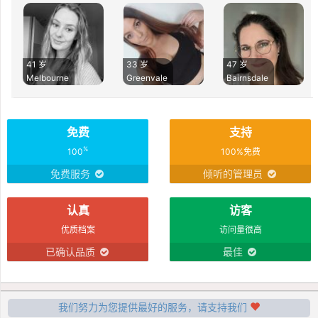
41 岁
33 岁
47 岁
Melbourne
Greenvale
Bairnsdale
免费
支持
%
100
100%免费
免费服务
倾听的管理员
认真
访客
优质档案
访问量很高
已确认品质
最佳
我们努力为您提供最好的服务，请支持我们