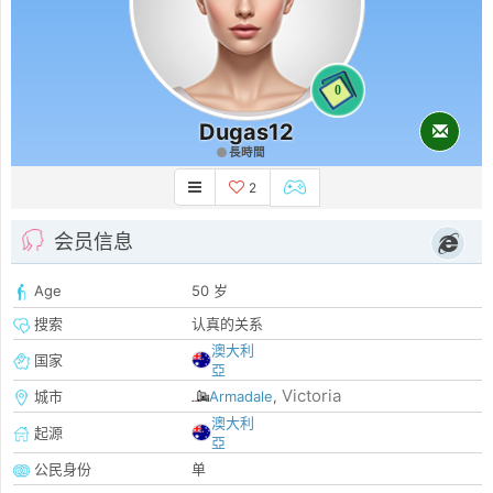
0
Dugas12
長時間
2
会员信息
Age
50 岁
搜索
认真的关系
澳大利
国家
亞
Victoria
城市
Armadale
,
澳大利
起源
亞
公民身份
单